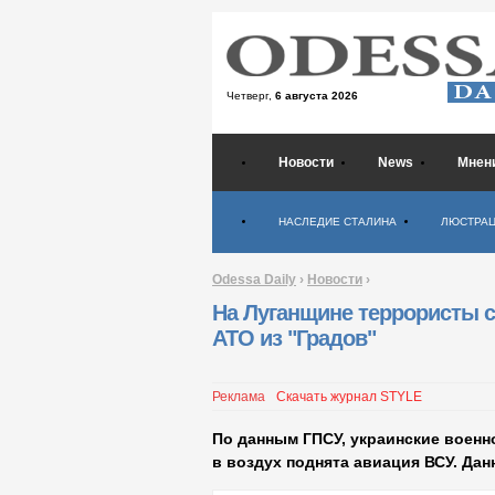
Четверг,
6 августа 2026
Новости
News
Мнен
Психология
НАСЛЕДИЕ СТАЛИНА
ЛЮСТРА
Odessa Daily
›
Новости
›
На Луганщине террористы 
АТО из "Градов"
Реклама
Скачать журнал STYLE
По данным ГПСУ, украинские военн
в воздух поднята авиация ВСУ. Дан