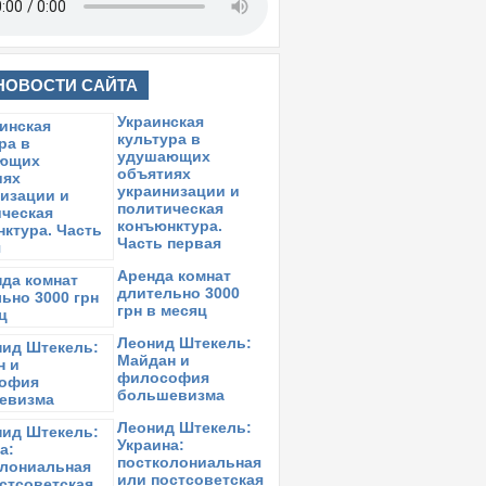
НОВОСТИ САЙТА
Украинская
культура в
удушающих
объятиях
украинизации и
политическая
конъюнктура.
Часть первая
Аренда комнат
длительно 3000
грн в месяц
Леонид Штекель:
Майдан и
философия
большевизма
Леонид Штекель:
Украина:
постколониальная
или постсоветская