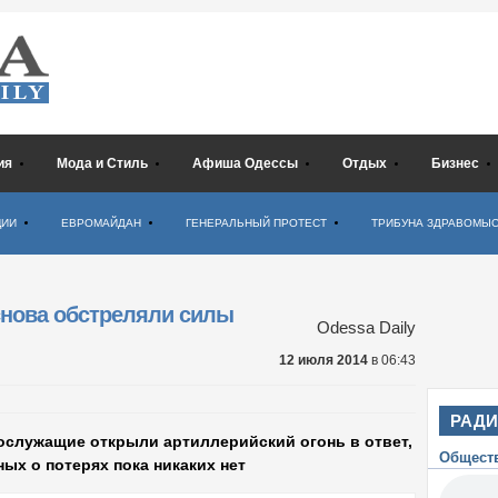
ия
Мода и Стиль
Афиша Одессы
Отдых
Бизнес
ЦИИ
ЕВРОМАЙДАН
ГЕНЕРАЛЬНЫЙ ПРОТЕСТ
ТРИБУНА ЗДРАВОМЫ
снова обстреляли силы
Odessa Daily
12 июля 2014
в 06:43
РАД
ослужащие открыли артиллерийский огонь в ответ,
Общест
ных о потерях пока никаких нет