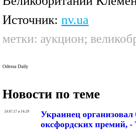
Великобритании Клемен
Источник:
nv.ua
метки:
аукцион
;
великоб
Odessa Daily
Новости по теме
24.07.17 в 14:29
Украинец организовал
оксфордских премий, - 