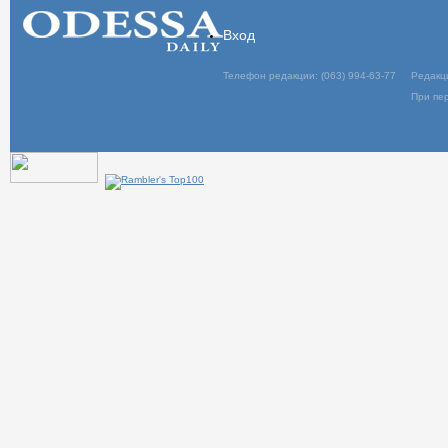
Вход
Телефон редакции: (063) 994-63-77
Редакц
При пер