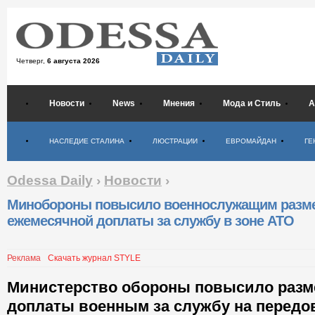
Четверг,
6 августа 2026
Новости
News
Мнения
Мода и Стиль
А
Психология
НАСЛЕДИЕ СТАЛИНА
ЛЮСТРАЦИИ
ЕВРОМАЙДАН
ГЕ
Odessa Daily
›
Новости
›
Минобороны повысило военнослужащим разм
ежемесячной доплаты за службу в зоне АТО
Реклама
Скачать журнал STYLE
Министерство обороны повысило разм
доплаты военным за службу на передов