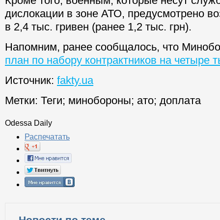
Кроме того, военным, которые несут служб
дислокации в зоне АТО, предусмотрено в
в 2,4 тыс. гривен (ранее 1,2 тыс. грн).
Напомним, ранее сообщалось, что Миноб
план по набору контрактников на четыре 
Источник:
fakty.ua
Метки:
Теги
;
минобороны
;
ато
;
доплата
Odessa Daily
Распечатать
Новости по теме