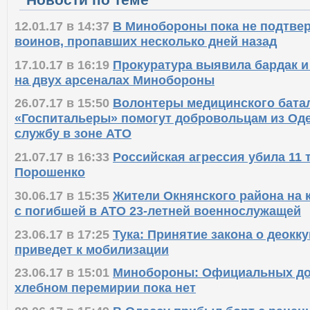
12.01.17 в 14:37
В Минобороны пока не подтве
воинов, пропавших несколько дней назад
17.10.17 в 16:19
Прокуратура выявила бардак и
на двух арсеналах Минобороны
26.07.17 в 15:50
Волонтеры медицинского бата
«Госпитальеры» помогут добровольцам из Од
службу в зоне АТО
21.07.17 в 16:33
Российская агрессия убила 11 
Порошенко
30.06.17 в 15:35
Жители Окнянского района на 
с погибшей в АТО 23-летней военнослужащей
23.06.17 в 17:25
Тука: Принятие закона о деокк
приведет к мобилизации
23.06.17 в 15:01
Минобороны: Официальных до
хлебном перемирии пока нет