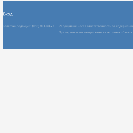
Вход
Телефон редакции: (063) 994-63-77
Редакц
При пер