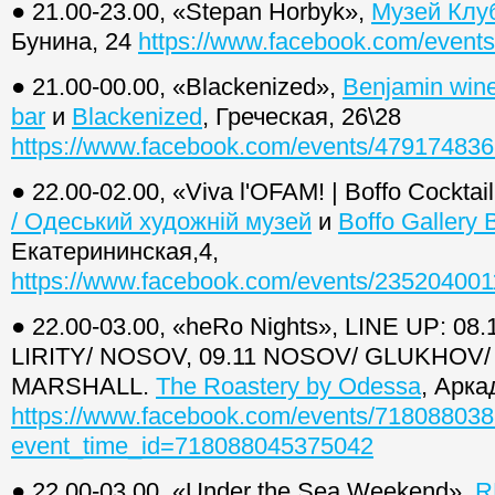
● 21.00-23.00, «Stepan Horbyk»,
Музей Клу
Бунина, 24
https://www.facebook.com/event
● 21.00-00.00, «Blackenized»,
Benjamin win
bar
и
Blackenized
, Греческая, 26\28
https://www.facebook.com/events/47917483
● 22.00-02.00, «Viva l'OFAM! | Boffo Cocktai
/ Одеський художній музей
и
Boffo Gallery 
Екатерининская,4,
https://www.facebook.com/events/23520400
● 22.00-03.00, «heRo Nights», LINE UP: 0
LIRITY/ NOSOV, 09.11 NOSOV/ GLUKHOV/ 
MARSHALL.
The Roastery by Odessa
, Арка
https://www.facebook.com/events/71808803
event_time_id=718088045375042
● 22.00-03.00, «Under the Sea Weekend»,
R