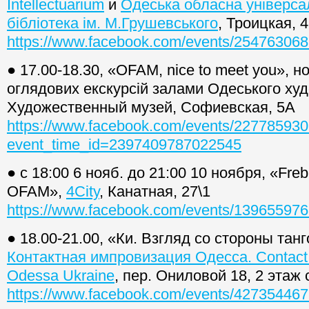
Intellectuarium
и
Одеська обласна універса
бібліотека ім. М.Грушевського
, Троицкая, 
https://www.facebook.com/events/25476306
● 17.00-18.30, «OFAM, nice to meet you», 
оглядових екскурсій залами Одеського худ
Художественный музей, Софиевская, 5А
https://www.facebook.com/events/22778593
event_time_id=2397409787022545
● с 18:00 6 нояб. до 21:00 10 ноября, «Fre
OFAM»,
4City
, Канатная, 27\1
https://www.facebook.com/events/13965597
● 18.00-21.00, «Ки. Взгляд со стороны тан
Контактная импровизация Одесса. Contact 
Odessa Ukraine
, пер. Ониловой 18, 2 этаж
https://www.facebook.com/events/42735446