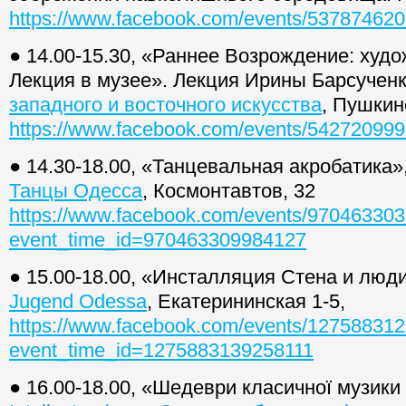
https://www.facebook.com/events/53787462
● 14.00-15.30, «Раннее Возрождение: худ
Лекция в музее». Лекция Ирины Барсучен
западного и восточного искусства
, Пушкин
https://www.facebook.com/events/54272099
● 14.30-18.00, «Танцевальная акробатика»
Танцы Одесса
, Космонтавтов, 32
https://www.facebook.com/events/97046330
event_time_id=970463309984127
● 15.00-18.00, «Инсталляция Стена и люд
Jugend Odessa
, Екатерининская 1-5,
https://www.facebook.com/events/12758831
event_time_id=1275883139258111
● 16.00-18.00, «Шедеври класичної музики 