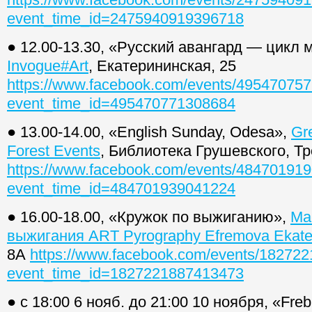
event_time_id=2475940919396718
● 12.00-13.30, «Русский авангард — цикл 
Invogue#Art
, Екатерининская, 25
https://www.facebook.com/events/49547075
event_time_id=495470771308684
● 13.00-14.00, «English Sunday, Odesa»,
Gr
Forest Events
, Библиотека Грушевского, Тр
https://www.facebook.com/events/48470191
event_time_id=484701939041224
● 16.00-18.00, «Кружок по выжиганию»,
Ма
выжигания ART Pyrography Efremova Ekate
8А
https://www.facebook.com/events/18272
event_time_id=1827221887413473
● с 18:00 6 нояб. до 21:00 10 ноября, «Fre