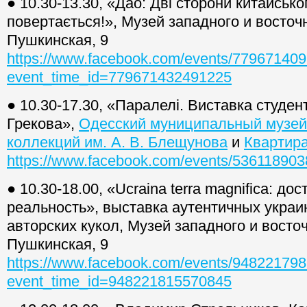
● 10.30-13.30, «Дао: Дві сторони китайсько
повертається!», Музей западного и восточн
Пушкинская, 9
https://www.facebook.com/events/77967140
event_time_id=779671432491225
● 10.30-17.30, «Паралелі. Виставка студен
Грекова»,
Одесский муниципальный музей
коллекций им. А. В. Блещунова
и
Квартира
https://www.facebook.com/events/53611890
● 10.30-18.00, «Ucraina terra magnifica: до
реальность», выставка аутентичных украи
авторских кукол, Музей западного и восточ
Пушкинская, 9
https://www.facebook.com/events/94822179
event_time_id=948221815570845