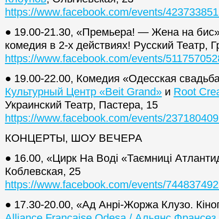
https://www.facebook.com/events/42373385
● 19.00-21.30, «Премьера! — Жена на бис
комедия в 2-х действиях! Русский Театр, Г
https://www.facebook.com/events/51175705
● 19.00-22.00, Комедия «Одесская свадьб
Культурный Центр «Beit Grand»
и
Root Cre
Украинский Театр, Пастера, 15
https://www.facebook.com/events/23718040
КОНЦЕРТЫ, ШОУ ВЕЧЕРА
● 16.00, «Цирк На Воді «Таємниці Атланти
Коблевская, 25
https://www.facebook.com/events/74483749
● 17.30-20.00, «Ад Анрі-Жоржа Клузо. Кіно
Alliance Française Odesa / Альянс Франсез