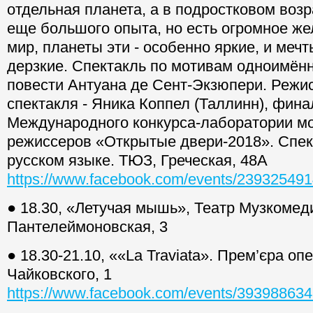
отдельная планета, а в подростковом возра
еще большого опыта, но есть огромное же
мир, планеты эти - особенно яркие, и мечт
дерзкие. Спектакль по мотивам одноимён
повести Антуана де Сент-Экзюпери. Режи
спектакля - Яника Коппел (Таллинн), фина
Международного конкурса-лаборатории м
режиссеров «Открытые двери-2018». Спек
русском языке. ТЮЗ, Греческая, 48А
https://www.facebook.com/events/23932549
● 18.30, «Летучая мышь», Театр Музкомед
Пантелеймоновская, 3
● 18.30-21.10, ««La Traviata». Прем’єра о
Чайковского, 1
https://www.facebook.com/events/39398863