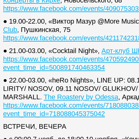
Концерты в Кирхе
, Новосельского, 68
https://www.facebook.com/events/40907530
● 19.00-22.00, «Виктор Мазур @More Music
Club
, Пушкинская, 75
https://www.facebook.com/events/42117423
● 21.00-03.00, «Cocktail Night»,
Арт-клуб 
https://www.facebook.com/events/47059249
event_time_id=500891740463354
● 22.00-03.00, «heRo Nights», LINE UP: 0
LIRITY/ NOSOV, 09.11 NOSOV/ GLUKHOV/ 
MARSHALL.
The Roastery by Odessa
, Арка
https://www.facebook.com/events/71808803
event_time_id=718088045375042
ВСТРЕЧИ, ВЕЧЕРА