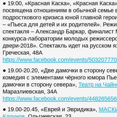
● 19:00, «Красная Каска», «Красная Каск
посвящена отношениям в обычной семье 
подросткового кризиса юной главной геро
– «Пьеса для детей и их родителей». Реж
спектакля – Александр Баркар, финалист
конкурса-лаборатории молодых режиссер
двери-2018». Спектакль идет на русском 
Греческая, 48А
https://www.facebook.com/events/50320777
● 19.00-20.20, «Две дамочки в сторону сев
комедия с элементами чёрного юмора Пье
дамочки в сторону севера»,
Театр на Чайн
Маразлиевская, 34А
https://www.facebook.com/events/44826565
● 19.00-20.45, «Еврей и Эвридика»,
МАСК
Клоунов
, Ольгиевская, 23