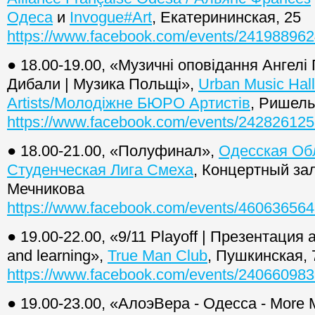
Одеса
и
Invogue#Art
, Екатерининская, 25
https://www.facebook.com/events/24198896
● 18.00-19.00, «Музичні оповідання Ангелі
Дибали | Музика Польщі»,
Urban Music Hall
Artists/Молодіжне БЮРО Артистів
, Ришель
https://www.facebook.com/events/24282612
● 18.00-21.00, «Полуфинал»,
Одесская Об
Студенческая Лига Смеха
, Концертный за
Мечникова
https://www.facebook.com/events/46063656
● 19.00-22.00, «9/11 Playoff | Презентация
and learning»,
True Man Club
, Пушкинская, 
https://www.facebook.com/events/24066098
● 19.00-23.00, «АлоэВера - Одесса - More 