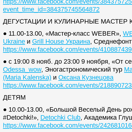
https://www.facebook.com/events/38437572
event_time_id=384375745564872
ДЕГУСТАЦИИ И КУЛИНАРНЫЕ МАСТЕР 
● 11.00-13.00, «Мастер-класс WEBER»,
W
Ukraine
и
Grill House Украина
, Среднефонт
https://www.facebook.com/events/41088743
● с 19:00 8 нояб. до 23:00 9 ноября, «От с
Odessa_wow
, Эногастрономический тур
Ма
(Maria Kalenska)
и
Оксана Кузнецова
https://www.facebook.com/events/21889072
ДЕТЯМ
● 10.00-13.00, «Большой Веселый День ро
#Detochki!»,
Detochki Club
, Академика Глуш
https://www.facebook.com/events/24268101