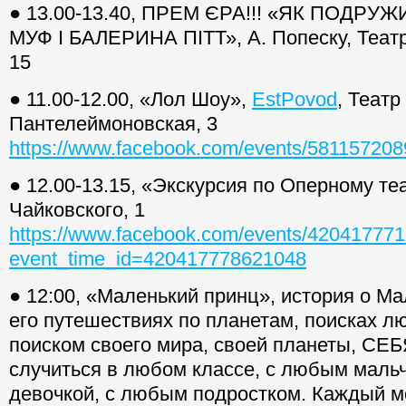
● 13.00-13.40, ПРЕМ ЄРА!!! «ЯК ПОД
МУФ І БАЛЕРИНА ПІТТ», А. Попеску, Театр
15
● 11.00-12.00, «Лол Шоу»,
EstPovod
, Теат
Пантелеймоновская, 3
https://www.facebook.com/events/58115720
● 12.00-13.15, «Экскурсия по Оперному те
Чайковского, 1
https://www.facebook.com/events/42041777
event_time_id=420417778621048
● 12:00, «Маленький принц», история о М
его путешествиях по планетам, поисках л
поиском своего мира, своей планеты, СЕБ
случиться в любом классе, с любым маль
девочкой, с любым подростком. Каждый м