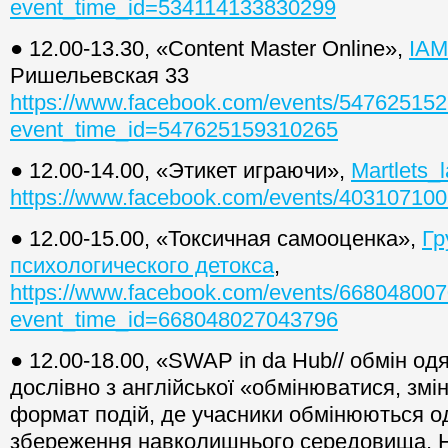
event_time_id=534114133830299
● 12.00-13.30, «Content Master Online»,
IA
Ришельевская 33
https://www.facebook.com/events/54762515
event_time_id=547625159310265
● 12.00-14.00, «Этикет играючи»,
Martlets_
https://www.facebook.com/events/40310710
● 12.00-15.00, «Токсичная самооценка»,
Гр
психологического детокса
,
https://www.facebook.com/events/66804800
event_time_id=668048027043796
● 12.00-18.00, «SWAP in da Hub// обмін 
дослівно з англійської «обмінюватися, зм
формат подій, де учасники обмінюються о
збереження навколишнього середовища. H