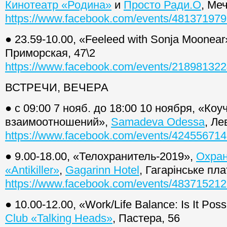
Кинотеатр «Родина»
и
Просто Ради.О
, Ме
https://www.facebook.com/events/48137197
● 23.59-10.00, «Feeleed with Sonja Moonear
Приморская, 47\2
https://www.facebook.com/events/21898132
ВСТРЕЧИ, ВЕЧЕРА
● с 09:00 7 нояб. до 18:00 10 ноября, «Коу
взаимоотношений»,
Samadeva Odessa
, Ле
https://www.facebook.com/events/42455671
● 9.00-18.00, «Телохранитель-2019»,
Охран
«Antikiller»
,
Gagarinn Hotel
, Гагарiнське пла
https://www.facebook.com/events/48371521
● 10.00-12.00, «Work/Life Balance: Is It Pos
Club «Talking Heads»
, Пастера, 56