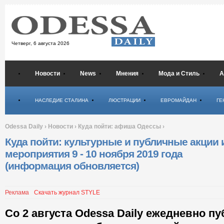
Четверг,
6 августа 2026
Новости
News
Мнения
Мода и Стиль
А
Психология
НАСЛЕДИЕ СТАЛИНА
ЛЮСТРАЦИИ
ЕВРОМАЙДАН
ГЕ
Odessa Daily
›
Новости
›
Куда пойти: афиша Одессы
›
Куда пойти: культурные и публичные акции 
мероприятия 9 - 10 ноября 2019 года
(информация обновляется)
Реклама
Скачать журнал STYLE
Со 2 августа Odessa Daily ежедневно п