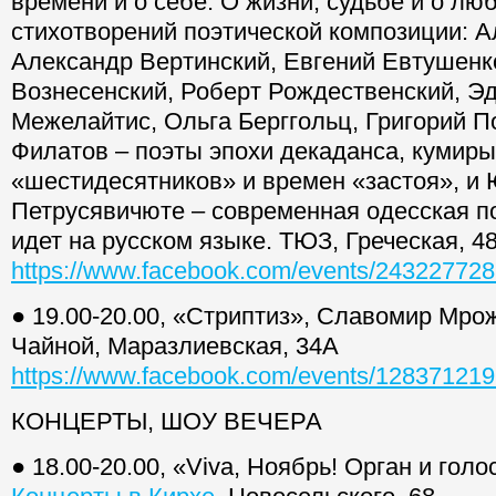
времени и о себе. О жизни, судьбе и о лю
стихотворений поэтической композиции: А
Александр Вертинский, Евгений Евтушенк
Вознесенский, Роберт Рождественский, Э
Межелайтис, Ольга Берггольц, Григорий П
Филатов – поэты эпохи декаданса, кумир
«шестидесятников» и времен «застоя», и
Петрусявичюте – современная одесская п
идет на русском языке. ТЮЗ, Греческая, 4
https://www.facebook.com/events/24322772
● 19.00-20.00, «Стриптиз», Славомир Мрож
Чайной, Маразлиевская, 34А
https://www.facebook.com/events/128371219
КОНЦЕРТЫ, ШОУ ВЕЧЕРА
● 18.00-20.00, «Viva, Ноябрь! Орган и голо