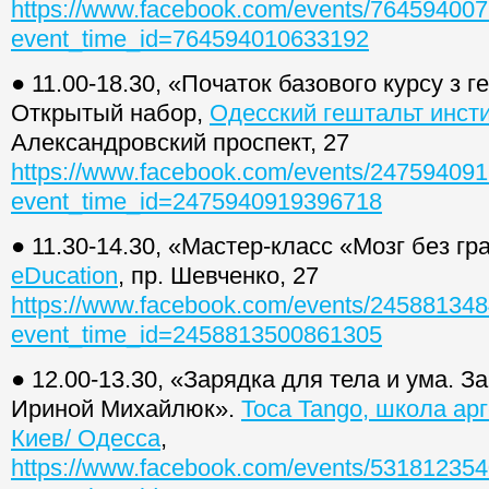
https://www.facebook.com/events/76459400
event_time_id=764594010633192
● 11.00-18.30, «Початок базового курсу з г
Открытый набор,
Одесский гештальт инсти
Александровский проспект, 27
https://www.facebook.com/events/24759409
event_time_id=2475940919396718
● 11.30-14.30, «Мастер-класс «Мозг без гр
eDucation
, пр. Шевченко, 27
https://www.facebook.com/events/24588134
event_time_id=2458813500861305
● 12.00-13.30, «Зарядка для тела и ума. З
Ириной Михайлюк».
Toca Tango, школа арг
Киев/ Одесса
,
https://www.facebook.com/events/53181235