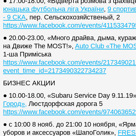
● 17.00-18.00, «Відверта розмова з фахів
юнацька футбольна ліга України
,
9 спорти
- 9 СКА
, пер. Сельскохозяйственый, 2
https://www.facebook.com/events/41153347
● 20.00-23.00, «Много драйва, дыма, кура
на Движе The MOST!»,
Auto Club «The MO
1-ша Приміська
https://www.facebook.com/events/21734902
event_time_id=2173490322734237
БИЗНЕС АКЦИИ
● 10.00-18.00, «Subaru Service Day 9.11.19
Город»,
Люстдорфская дорога 5
https://www.facebook.com/events/97406365
● с 10:00 8 нояб. до 21:00 10 ноября, «Яр
уборов и аксессуаров «ШапоГолик»,
FRES