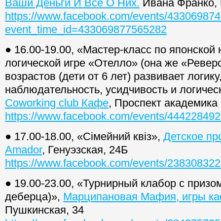
Ваши Деньги И Все О Них.
Ивана Франко, 
https://www.facebook.com/events/43306987
event_time_id=433069877565282
● 16.00-19.00, «Мастер-класс по японской
логической игре «Отелло» (она же «Реверс
возрастов (дети от 6 лет) развивает логику
наблюдательность, усидчивость и логиче
Coworking club Кафе
, Проспект академика
https://www.facebook.com/events/44422849
● 17.00-18.00, «Сімейний квіз»,
Детское пр
Amador
, Генуэзская, 24Б
https://www.facebook.com/events/23830832
● 19.00-23.00, «Турнирный клабор с призо
деберца)»,
Марципановая Мафия, игры ка
Пушкинская, 34