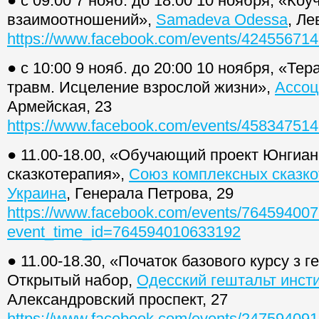
● с 09:00 7 нояб. до 18:00 10 ноября, «Коу
взаимоотношений»,
Samadeva Odessa
, Ле
https://www.facebook.com/events/42455671
● с 10:00 9 нояб. до 20:00 10 ноября, «Тер
травм. Исцеление взрослой жизни»,
Ассоц
Армейская, 23
https://www.facebook.com/events/45834751
● 11.00-18.00, «Обучающий проект Юнгиан
сказкотерапия»,
Союз комплексных сказко
Украина
, Генерала Петрова, 29
https://www.facebook.com/events/76459400
event_time_id=764594010633192
● 11.00-18.30, «Початок базового курсу з г
Открытый набор,
Одесский гештальт инсти
Александровский проспект, 27
https://www.facebook.com/events/24759409