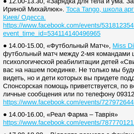
● 12.00-13.30, «Зарядка для тела и ума. З
Ириной Михайлюк».
Toca Tango, школа арг
Киев/ Одесса.
https://www.facebook.com/events/53181235
event_time_id=534114140496965
● 14.00-15.00, «Футбольный Матч»,
Miss Di
футбольный матч между 2-мя командами 
психологической реабилитации детей «Св
вас на нашем поединке. Не только мы бу
видеть, но и дети которых вы придете под
Спонсорская помощь приветствуется, по в
личные сообщения или по телефону 0931
https://www.facebook.com/events/72797264
● 14.00-16.00, «Реал Фарма – Таврія»
https://www.facebook.com/events/78777012