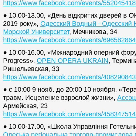
https://www.facebook.com/events/55204541
● 10.00-13.00, «День відкритих дверей в 
2019 року»,
Одесский Водный - Одесский
Морской Университет
, Мечникова, 34
https://www.facebook.com/events/69658286
● 10.00-16.00, «Міжнародний оперний фору
Progress»,
OPEN OPERA UKRAIN
, Термин
Ришельевская, 33
https://www.facebook.com/events/40829084
● с 10:00 9 нояб. до 20:00 10 ноября, «Тер
травм. Исцеление взрослой жизни»,
Ассоц
Армейская, 23
https://www.facebook.com/events/45834751
● 10.00-17.00, «Школа Управління Готельн
Одеська регіональна торгово-промислова 