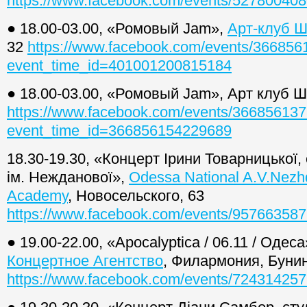
https://www.facebook.com/events/52780040
● 18.00-03.00, «Ромовый Jam»,
Арт-клуб 
32
https://www.facebook.com/events/36685
event_time_id=401001200815184
● 18.00-03.00, «Ромовый Jam», Арт клуб Ш
https://www.facebook.com/events/36685613
event_time_id=366856154229689
18.30-19.30, «Концерт Ірини Товарницької
ім. Нежданової»,
Odessa National A.V.Nez
Academy
, Новосельского, 63
https://www.facebook.com/events/95766358
● 19.00-22.00, «Apocalyptica / 06.11 / Одес
Концертное Агентство
, Филармония, Бунин
https://www.facebook.com/events/72431425