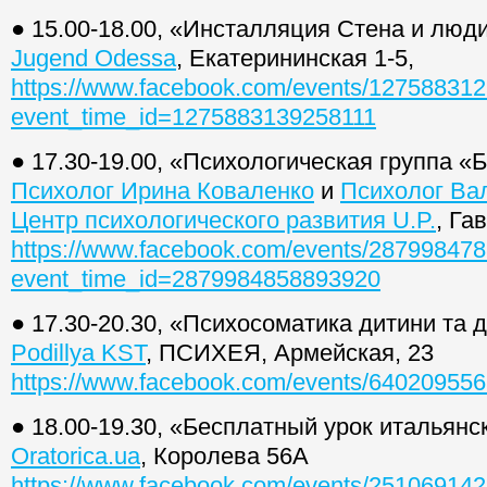
● 15.00-18.00, «Инсталляция Стена и люд
Jugend Odessa
, Екатерининская 1-5,
https://www.facebook.com/events/12758831
event_time_id=1275883139258111
● 17.30-19.00, «Психологическая группа «
Психолог Ирина Коваленко
и
Психолог Ва
Центр психологического развития U.P.
, Га
https://www.facebook.com/events/28799847
event_time_id=2879984858893920
● 17.30-20.30, «Психосоматика дитини та 
Podillya KST
, ПСИХЕЯ, Армейская, 23
https://www.facebook.com/events/64020955
● 18.00-19.30, «Бесплатный урок итальянс
Oratorica.ua
, Королева 56А
https://www.facebook.com/events/25106914