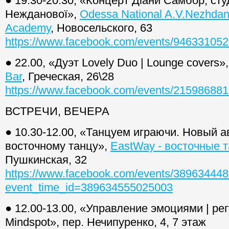
● 19.30-20.30, «Концерт Діани Самбор, ст
Нежданової»,
Odessa National A.V.Nezhda
Academy
, Новосельского, 63
https://www.facebook.com/events/94633105
● 22.00, «Дуэт Lovely Duo | Lounge covers»
Bar
, Греческая, 26\28
https://www.facebook.com/events/21598688
ВСТРЕЧИ, ВЕЧЕРА
● 10.30-12.00, «Танцуем играючи. Новый а
восточному танцу»,
EastWay - восточные 
Пушкинская, 32
https://www.facebook.com/events/38963444
event_time_id=389634555025003
● 12.00-13.00, «Управление эмоциями | ре
Mindspot», пер. Нечипуренко, 4, 7 этаж