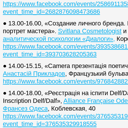
https://www.facebook.com/events/25869113
event_time_id=2682876098473686
● 13.00-16.00, «Создание личного бренда.
портрет мастера».
Svitlana Cosmetologist
аналитической психологии «Диалоги»,
Коро
https://www.facebook.com/events/39353868
event_time_id=393703628205363
● 14.00-15.15, «Camera презентація поетич
Анастасій Прикладов
, Французький бульва
https://www.facebook.com/events/97684288
● 14.00-18.00, «Реєстрація на іспити Delf/D
Inscription Delf/Dalf»,
Alliance Française Od
Франсез Одеса
, Коблевская, 40
https://www.facebook.com/events/37653531
event_time_id=376535329918555