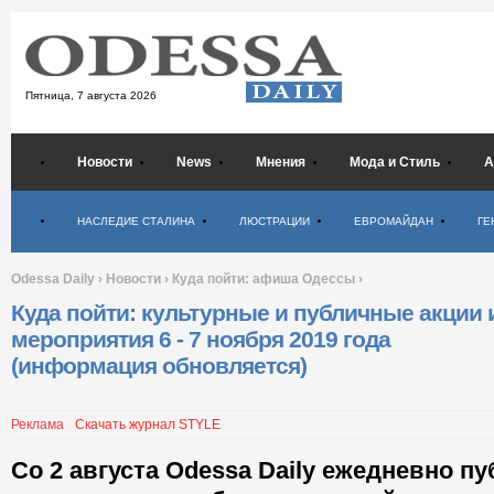
Пятница,
7 августа 2026
Новости
News
Мнения
Мода и Стиль
А
Психология
НАСЛЕДИЕ СТАЛИНА
ЛЮСТРАЦИИ
ЕВРОМАЙДАН
ГЕ
Odessa Daily
›
Новости
›
Куда пойти: афиша Одессы
›
Куда пойти: культурные и публичные акции 
мероприятия 6 - 7 ноября 2019 года
(информация обновляется)
Реклама
Скачать журнал STYLE
Со 2 августа Odessa Daily ежедневно п