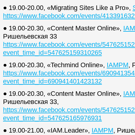
● 19.00-20.00, «Migrating Sites Like a Pro»,
https://www.facebook.com/events/41339163
● 19.00-20.30, «Content Master Online»,
IA
Ришельевская 33
https://www.facebook.com/events/54762515
event_time_id=547625159310265
● 19.00-20.30, «Techmind Online»,
IAMPM
,
https://www.facebook.com/events/69094135
event_time_id=690941401423132
● 19.00-20.30, «Content Master Online»,
IA
Ришельевская 33,
https://www.facebook.com/events/54762515
event_time_id=547625165976931
● 19.00-21.00, «IAM.Leader»,
IAMPM
, Рише