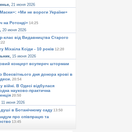
сенье,
21 июня 2026
«Маски»: «Ми не вороги України»
ч на Ротонді»
14:25
а,
20 июня 2026
р-клас від Видавництва Старого
:22
у Міхаіла Ксіди - 10 років
12:20
льник,
15 июня 2026
овий концерт всупереч штормам
о Всесвітнього дня донора крові в
Одеси.
20:54
у вiйнi. В Одесi вiдбулася
одна науково-практична
енція
20:50
,
11 июня 2026
 душi в Ботанiчному саду
13:50
ндум про співпрацю та
рство
13:45