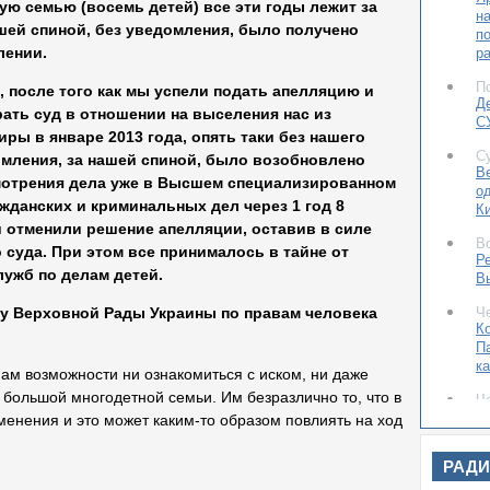
ую семью (восемь детей) все эти годы лежит за
н
ашей спиной, без уведомления, было получено
п
лении.
р
П
, после того как мы успели подать апелляцию и
Д
ать суд в отношении на выселения нас из
С
иры в январе 2013 года, опять таки без нашего
С
мления, за нашей спиной, было возобновлено
В
отрения дела уже в Высшем специализированном
о
жданских и криминальных дел через 1 год 8
К
и отменили решение апелляции, оставив в силе
В
суда. При этом все принималось в тайне от
Ре
лужб по делам детей.
В
Ч
 Верховной Рады Украины по правам человека
К
П
ка
нам возможности ни ознакомиться с иском, ни даже
большой многодетной семьи. Им безразлично то, что в
Ч
С
менения и это может каким-то образом повлиять на ход
и
РАД
С
Л