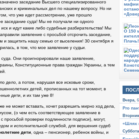
 назначено заседание Высшего специализированного
(
анских и криминальных дел по нашему вопросу. Но ни
С
том, что уже идет рассмотрение, уже прошло
В
ее заседание суда! Мы не получали ни одного
з
 иск и идут какие либо судебные разбирательства! Мы
С
направили заявление с просьбой отсрочить заседание,
П
ом и защитить нашу семью от выселения! 30 сентября я
п
илась, в том, что мое заявление у судьи.
С
 суда. Они проигнорировали наше заявление,
С
З
раины, Конституционные права граждан Украины, а тем
м
ей.
Ч
шло дело, а потом, нарушая все исковые сроки,
3
в
ршеннолетних детей, прописанных на тот момент, в
ПОСЛ
Ма
ные дети, и их там уже 8!
У
Вчера,
6
же не может вставать, хочет разрешить мирно ход дела,
Pro пан
иусом, (о чем есть соответствующее заявление в
Вторни
 просьбой проверки подлинности подписи), могут,
«Шлях 
удом и исполнительной службой, для вершения судеб
Суббот
нолетние дети
, одна – пенсионер, ребенок войны, и