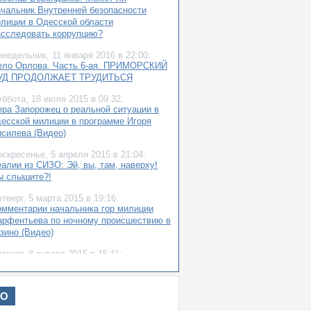
ачальник Внутренней безопасности
олиции в Одесской области
асследовать коррупцию?
онедельник,
11 января 2016
в 22:00:
ело Орлова. Часть 6-ая. ПРИМОРСКИЙ
УД ПРОДОЛЖАЕТ ТРУДИТЬСЯ
уббота,
18 июля 2015
в 09:32:
ера Запорожец о реальной ситуации в
десской милиции в программе Игоря
исилева (Видео)
оскресенье,
5 апреля 2015
в 21:04:
алии из СИЗО: Эй, вы, там, наверху!
ы слышите?!
етверг,
5 марта 2015
в 19:16:
омментарии начальника гор милиции
арфентьева по ночному происшествию в
зино (Видео)
етверг,
8 января 2015
в 15:11:
ергей Максимюк: Одесская милиция
нформирует
ИО
уббота,
27 декабря 2014
в 15:21:
еонид Штекель: Как я прогулялся в