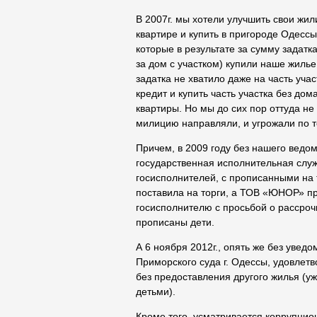
В 2007г. мы хотели улучшить свои жи
квартире и купить в пригороде Одесс
которые в результате за сумму задатк
за дом с участком) купили наше жилье
задатка не хватило даже на часть учас
кредит и купить часть участка без до
квартиры. Но мы до сих пор оттуда не
милицию направляли, и угрожали по т
Причем, в 2009 году без нашего ведом
государственная исполнительная служ
госисполнителей, с прописанными на
поставила на торги, а ТОВ «ЮНОР» пр
госисполнителю с просьбой о рассрочк
прописаны дети.
А 6 ноября 2012г., опять же без увед
Приморского суда г. Одессы, удовлет
без предоставления другого жилья (
детьми).
Кроме того, усматривается коррупцион