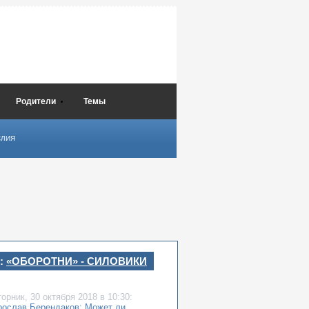
Родители
Темы
СЛИЯ
:
«ОБОРОТНИ» - СИЛОВИКИ
торник,
30 октября 2018
в 10:30:
рослав Берендаков: Может ли