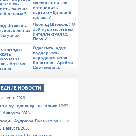
мафии» или как
обновлено)
остановить
партию «Доверяй
уббота,
20 апреля 2013
в 08:18:
делам»?
 Одесском СИЗО начался бунт
аключенных.
Леонид Штекель: О
150 мудрых левых
уббота,
13 апреля 2013
в 08:28:
интеллектуалах.
одозреваемый в убийстве
Плачь!
равозащитника скончался в одесском
Одесситы едут
ИЗО. «Помогли»? (фото, видео)
поддержать
уббота,
30 марта 2013
народного мэра
в 13:14:
аявление Андрея Сидоренко начальнику
Конотопа - Артёма
илиции Босенко В.В.
Семенихина.
етверг,
28 марта 2013
в 07:58:
9% россиян одобряют закон о запрете
ъезда в США чиновников из «списка
ЕДНИЕ НОВОСТИ
гнитского». А сколько таких будет в
краине?
 августа 2026
томіму: одеську i не тiльки
15:57
к,
4 августа 2026
води» Аудрюса Бальчетiса
12:52
а,
1 августа 2026