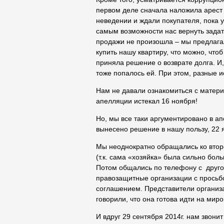
первом деле сначала наложила арест 
неведении и ждали покупателя, пока у
самым возможности нас вернуть задато
продажи не произошла – мы предлагал
купить нашу квартиру, что можно, что
приняла решение о возврате долга. И
тоже попалось ей. При этом, разные ис
Нам не давали ознакомиться с матери
апелляции истекал 16 ноября!
Но, мы все таки аргументировано в а
вынесено решение в нашу пользу, 22 я
Мы неоднократно обращались ко втор
(т.к. сама «хозяйка» была сильно бол
Потом общались по телефону с друго
правозащитные организации с просьб
соглашением. Представители организа
говорили, что она готова идти на мир
И вдруг 29 сентября 2014г. нам звони