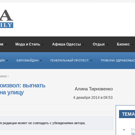
ия
Мода и Стиль
Афиша Одессы
Отдых
Бизнес
ЦИИ
ЕВРОМАЙДАН
ГЕНЕРАЛЬНЫЙ ПРОТЕСТ
ТРИБУНА ЗДРАВОМЫ
вики
›
оизвол: выгнать
Алина Тирновенко
на улицу
4 декабря 2014
в 09:53
ТЕМА
ия редакции может не совпадать с убеждениями автора.
В
Я