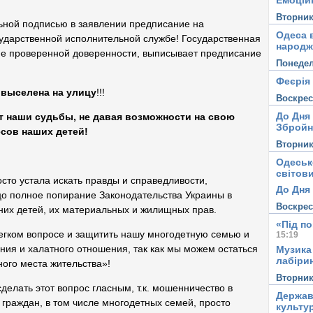
Емоцій
Вторни
ьной подписью в заявлении предписание на
Одеса в
ударственной исполнительной службе! Государственная
народж
 не проверенной доверенности, выписывает предписание
Понеде
Феєрія
 выселена на улицу
!!!
Воскре
До Дня
ют наши судьбы, не давая возможности на свою
Збройн
сов наших детей!
Вторни
Одеськ
світови
осто устала искать правды и справедливости,
До Дня 
ицо полное попирание Законодательства Украины в
Воскре
их детей, их материальных и жилищных прав.
«Під п
егком вопросе и защитить нашу многодетную семью и
15:19
ния и халатного отношения, так как мы можем остаться
Музика
лабірин
ого места жительства»!
Вторни
делать этот вопрос гласным, т.к. мошенничество в
Держав
раждан, в том числе многодетных семей, просто
культу