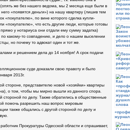
В
(опять же без нашего ведома, мы 2 месяца еще были в
О
 него «появятся деньги») на нашу квартиру (лишив тем
В
к «покупателю», по вине которого сделка купли-
С
и «покупателю», что есть другие люди, которые готовы
№
б прямо у нотариуса они отдали ему сумму задатка)
П
, по какому-то совпадению, и дело о нашем выселении
П
тцы, но почему то адвокат один и тот же.
С
П
алами и решением дела до 14 ноября! А срок подачи
п
с
пелляционном суде доказали свою правоту и было
В
Р
нваря 2013г.
в
ой стороне, представителю новой «хозяйки» квартиры
С
ьна), о том, чтобы мы мирно вышли из данного спора.
Б
й стороной по делу. Также обратились в общественные
С
ой помочь разрешить наш вопрос мировым
В
ции также общались с другой стороной по делу и
о
«профе
овую.
м
журнал
С
т работник Прокуратуры Одесской области и спрашивает,
В