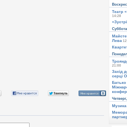
Воскре
Театр 
14:28
«Зустрі
Суббот
Майсте
Лева
12
Квартет
Понеде
Троянд
21:00
Захід д
серці 
Батько 
Міжнар
конфер
Четверг
Музика
Мемора
партне