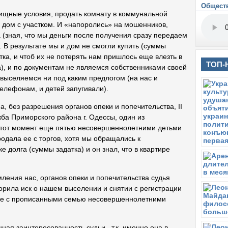
Общест
м
лищные условия, продать комнату в коммунальной
Ч
ы дом с участком. И «напоролись» на мошенников,
К
а (зная, что мы деньги после получения сразу передаем
в
. В результате мы и дом не смогли купить (суммы
у
тка, и чтоб их не потерять нам пришлось еще влезть в
С
ТОП-
ма), и по документам не являемся собственниками своей
В
 выселяемся ни под каким предлогом (на нас и
м
л
елефонам, и детей запугивали).
С
а, без разрешения органов опеки и попечительства, ІІ
О
ба Приморского района г. Одессы, один из
га
 тот момент еще пятью несовершеннолетними детьми
Ч
одала ее с торгов, хотя мы обращались к
К
е долга (суммы задатка) и он знал, что в квартире
с
В
В
омления нас, органов опеки и попечительства судья
п
ворила иск о нашем выселении и снятии с регистрации
уже с прописанными семью несовершеннолетними
В
В
кр
ная заинтересованность судьи., т.к. именно она в