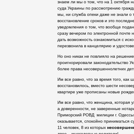
знаем ли мы о том, что на 1 октября
суда Украины по рассмотрению гражд
мы, ни служба опеки даже не знали о 
восстановление сроков и это последн
уведомления о том, что вообще подан
сразу вечером по электронной почте 
дать возможность ознакомиться с иск
перезвонила в канцелярию и удостовер
Но оно никак не повлияло на решение
проигнорировали законодательство Ук
более права несовершеннолетних дет
Им все равно, что за время того, как 
восстановилось, вместо шести несове
квартире уже прописаны новые рожден
Им все равно, что женщина, которая у
а доверенности, не заверенные нотар
Приморский РОВД милиции г. Одессы с
оказывается, спокойно приниматься с
11 человек, 8 из которых
несовершен
двое – многодетные родители!