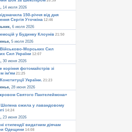
ний шок за Шекспіром
20:39
к,
14 июля 2026
ідзначила 150-річчя від дня
ення Сергія Уточкіна
12:46
льник,
6 июля 2026
 емоцій у Будинку Клоунів
21:50
сенье,
5 июля 2026
 Військово-Морських Сил
их Сил України
12:07
к,
30 июня 2026
е корiння фотомайстрiв зі
м iм'ям
21:25
Конституцiї України.
21:23
сенье,
28 июня 2026
окровом Святого Пантелеймона»
 Шопена ожила у лавандовому
тi
14:24
к,
23 июня 2026
ні стипендії видатним діячам
ри Одещини
14:08