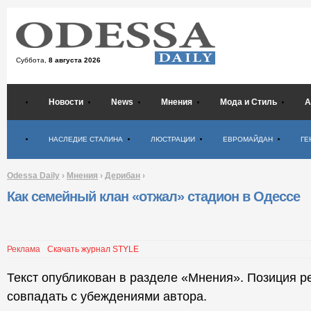
Суббота,
8 августа 2026
Новости
News
Мнения
Мода и Стиль
А
Психология
НАСЛЕДИЕ СТАЛИНА
ЛЮСТРАЦИИ
ЕВРОМАЙДАН
ГЕ
Odessa Daily
›
Мнения
›
Дерибан
›
Как семейный клан «отжал» стадион в Одессе
Реклама
Скачать журнал STYLE
Текст опубликован в разделе «Мнения». Позиция р
совпадать с убеждениями автора.