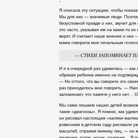
Я описала эту ситуацию, чтобы показа
Мы для них — значимые люди. Поэтому
безусловной правде о них, звучит для
это часто, указывая им на какие-то и
верят. И считают наше мнение о них 
мама говорила мне печальным голосо
— СТИХИ ЗАПОМИНАЕТ ПЛ
И я в очередной раз удивилась — как 
обрекая ребенка именно на подтвержд
— Но оттого, что вы говорите это сво
раз приходилось мне говорить. — Наоб
запоминает, что памяти у него нет… 
Мы сами лишаем наших детей возможно
такие «диагнозы». Я помню, как удивл
он рисовал настоящие «каляки-маляки»
ровесники в детском саду рисовали у
масштаб, отражая мимику лиц, — он ж
кружочка, ротик, носик, огуречик… Я 