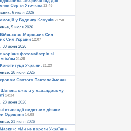
ідзначила 150-річчя від дня
ення Сергія Уточкіна
12:46
льник,
6 июля 2026
 емоцій у Будинку Клоунів
21:50
сенье,
5 июля 2026
 Військово-Морських Сил
их Сил України
12:07
к,
30 июня 2026
е корiння фотомайстрiв зі
м iм'ям
21:25
Конституцiї України.
21:23
сенье,
28 июня 2026
окровом Святого Пантелеймона»
 Шопена ожила у лавандовому
тi
14:24
к,
23 июня 2026
ні стипендії видатним діячам
ри Одещини
14:08
сенье,
21 июня 2026
«Маски»: «Ми не вороги України»