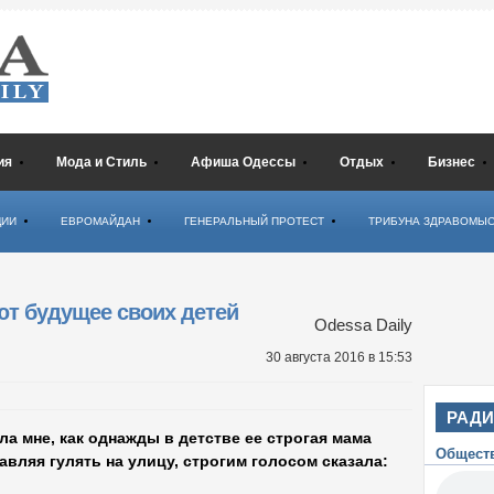
ия
Мода и Стиль
Афиша Одессы
Отдых
Бизнес
ЦИИ
ЕВРОМАЙДАН
ГЕНЕРАЛЬНЫЙ ПРОТЕСТ
ТРИБУНА ЗДРАВОМЫ
ют будущее своих детей
Odessa Daily
30 августа 2016
в 15:53
РАД
а мне, как однажды в детстве ее строгая мама
Общест
авляя гулять на улицу, строгим голосом сказала: