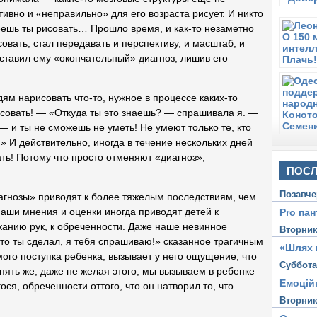
ивно и «неправильно» для его возраста рисует. И никто
меешь ты рисовать… Прошло время, и как-то незаметно
совать, стал передавать и перспективу, и масштаб, и
ставил ему «окончательный» диагноз, лишив его
ям нарисовать что-то, нужное в процессе каких-то
совать! — «Откуда ты это знаешь? — спрашивала я. —
 — и ты не сможешь не уметь! Не умеют только те, кто
…» И действительно, иногда в течение нескольких дней
ть! Потому что просто отменяют «диагноз»,
ПОСЛ
Позавче
агнозы» приводят к более тяжелым последствиям, чем
Наши мнения и оценки иногда приводят детей к
Pro пан
сканию рук, к обреченности. Даже наше невинное
Вторни
Что ты сделал, я тебя спрашиваю!» сказанное трагичным
«Шлях 
мого поступка ребенка, вызывает у него ощущение, что
Суббот
пять же, даже не желая этого, мы вызываем в ребенке
Емоцій
я, обреченности оттого, что он натворил то, что
Вторни