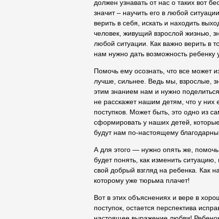
должен узнавать от нас о таких вот б
значит – научить его в любой ситуаци
верить в себя, искать и находить выхо
человек, живущий взрослой жизнью, зна
любой ситуации. Как важно верить в т
нам нужно дать возможность ребенку 
Помочь ему осознать, что все может из
лучше, сильнее. Ведь мы, взрослые, з
этим знанием нам и нужно поделиться
не расскажет нашим детям, что у них
поступков. Может быть, это одно из 
сформировать у наших детей, которые
будут нам по-настоящему благодарны
А для этого — нужно опять же, помочь
будет понять, как изменить ситуацию, 
свой добрый взгляд на ребенка. Как на
которому уже тюрьма плачет!
Вот в этих объяснениях и вере в хоро
поступок, остается перспектива испр
настоящее выражение любви! Ребенок 