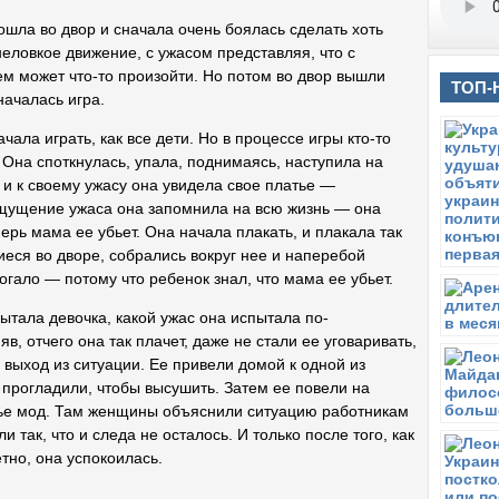
ошла во двор и сначала очень боялась сделать хоть
неловкое движение, с ужасом представляя, что с
ем может что-то произойти. Но потом во двор вышли
ТОП-
началась игра.
чала играть, как все дети. Но в процессе игры кто-то
. Она споткнулась, упала, поднимаясь, наступила на
 и к своему ужасу она увидела свое платье —
Ощущение ужаса она запомнила на всю жизнь — она
ерь мама ее убьет. Она начала плакать, и плакала так
иеся во дворе, собрались вокруг нее и наперебой
огало — потому что ребенок знал, что мама ее убьет.
ытала девочка, какой ужас она испытала по-
в, отчего она так плачет, даже не стали ее уговаривать,
ь выход из ситуации. Ее привели домой к одной из
 прогладили, чтобы высушить. Затем ее повели на
лье мод. Там женщины объяснили ситуацию работникам
так, что и следа не осталось. И только после того, как
етно, она успокоилась.