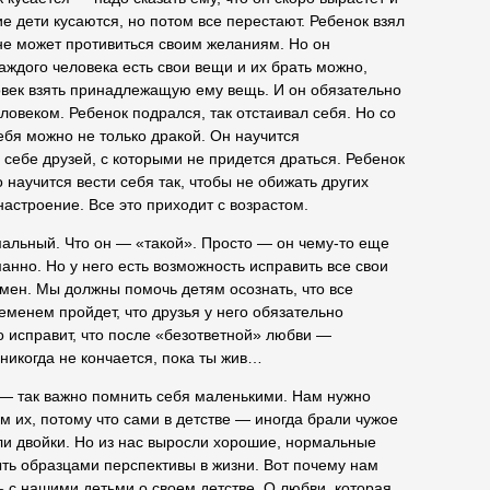
ие дети кусаются, но потом все перестают. Ребенок взял
не может противиться своим желаниям. Но он
каждого человека есть свои вещи и их брать можно,
ловек взять принадлежащую ему вещь. И он обязательно
ловеком. Ребенок подрался, так отстаивал себя. Но со
ебя можно не только дракой. Он научится
 себе друзей, с которыми не придется драться. Ребенок
 научится вести себя так, чтобы не обижать других
настроение. Все это приходит с возрастом.
мальный. Что он — «такой». Просто — он чему-то еще
анно. Но у него есть возможность исправить все свои
емен. Мы должны помочь детям осознать, что все
ременем пройдет, что друзья у него обязательно
о исправит, что после «безответной» любви —
 никогда не кончается, пока ты жив…
, — так важно помнить себя маленькими. Нам нужно
м их, потому что сами в детстве — иногда брали чужое
ли двойки. Но из нас выросли хорошие, нормальные
ть образцами перспективы в жизни. Вот почему нам
ь с нашими детьми о своем детстве. О любви, которая