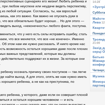
есперспективных сценариях его жизни! Любить ребенка и
14:28
и, при любом неуспехе или неудаче видеть перспективу,
«Зустрі
д из любой ситуации. Согласись, ты, как взрослый
Суббот
ешь, как это важно. Как важно не опускать руки в
Майсте
о, что все обязательно будет хорошо… Но для этого —
Лева
12
увидеть выход, «неконечность» любого факта, поступка.
Квартет
Понеде
мениться, что у него есть силы исправить ошибку, стать
наем, что все меняется, что все «не конечно». Именно
Троянд
21:00
. Об этом нам им нужно рассказать. И никто кроме нас
Захід д
 есть возможность остаться хорошими даже после плохих
серці 
самых важных представлений, которые мы должны
Батько 
 действительно поддержат их в жизни. За которые они
Міжнар
.
конфер
Четверг
 ребенку осознать причину своих поступков — так легче
Музика
где найти выход. А для этого, опять же нам нужно иметь
Мемора
 хорошего ребенка, а не как на преступника, по
партне
шего ребенка, у которого, даже если он совершит плохой
авиться и остаться хорошим человеком — и есть
кусается — надо сказать ему, что он скоро вырастет и