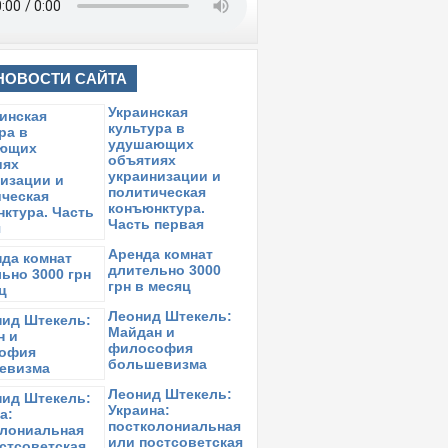
НОВОСТИ САЙТА
Украинская
культура в
удушающих
объятиях
украинизации и
политическая
конъюнктура.
Часть первая
Аренда комнат
длительно 3000
грн в месяц
Леонид Штекель:
Майдан и
философия
большевизма
Леонид Штекель:
Украина:
постколониальная
или постсоветская