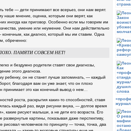
ть тебе — дети принимают все всерьез, они нам верят.
 наше мнение, оценка, которым они верят, как
 них иногда как приговор. Особенно если мы говорим им
х качества, умение или неумение. Они нам действительно
— конечным, как диагноз, который мы им ставим. Одна
м, обреченно:
ОХО. ПАМЯТИ СОВСЕМ НЕТ!
легко и бездумно родители ставят свои диагнозы,
ение этого диагноза.
ему ребенку, он не станет лучше запоминать, — каждый
орот, благодаря вам он уже знает, что он плохо
Он принимает это как конечный вывод о нем…
«профе
стей роста, раскрытия каких-то способностей, ставя
журнал
ялась каждый раз, видя рисунки внука, — долгое время
, какие рисуют малыши, а не дети его возраста. Его
же развернутые картины, показывая даже перспективу,
е рисовал человечков по принципу — точка, точка, два
понимала — какие-то мозговые структуры еще не