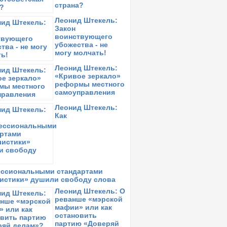
страна?
Леонид Штекель:
Закон
воинствующего
убожества - не
могу молчать!
Леонид Штекель:
«Кривое зеркало»
реформы местного
самоуправления
Леонид Штекель:
Как
ссиональными стандартами
истики» душили свободу слова
Леонид Штекель: О
реванше «мэрской
мафии» или как
остановить
партию «Доверяй