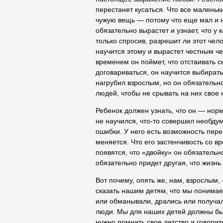
перестанет кусаться. Что все маленьк
чужую вещь — потому что еще мал и 
обязательно вырастет и узнает, что у 
только спросив, разрешит ли этот че
научится этому и вырастет честным че
временем он поймет, что отстаивать с
договариваться, он научится выбирать
нагрубил взрослым, но он обязательно
людей, чтобы не срывать на них свое 
Ребенок должен узнать, что он — нор
не научился, что-то совершил необдум
ошибки. У него есть возможность пер
меняется. Что его застенчивость со в
появятся, что «двойку» он обязательн
обязательно придет другая, что жизнь
Вот почему, опять же, нам, взрослым
сказать нашим детям, что мы понимае
или обманывали, дрались или получа
люди. Мы для наших детей должны бы
нужно помнить свое детство и говорит