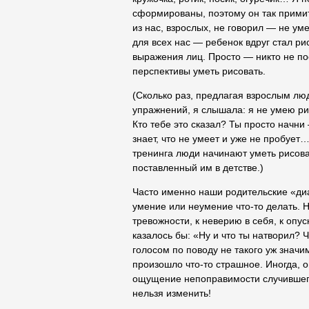
сформированы, поэтому он так примит
из нас, взрослых, не говорил — не у
для всех нас — ребенок вдруг стал ри
выражения лиц. Просто — никто не по
перспективы уметь рисовать.
(Сколько раз, предлагая взрослым люд
упражнений, я слышала: я не умею ри
Кто тебе это сказал? Ты просто начни
знает, что не умеет и уже не пробует
тренинга люди начинают уметь рисова
поставленный им в детстве.)
Часто именно наши родительские «ди
умение или неумение что-то делать. 
тревожности, к неверию в себя, к опу
казалось бы: «Ну и что ты натворил? 
голосом по поводу не такого уж значи
произошло что-то страшное. Иногда, о
ощущение непоправимости случившегос
нельзя изменить!