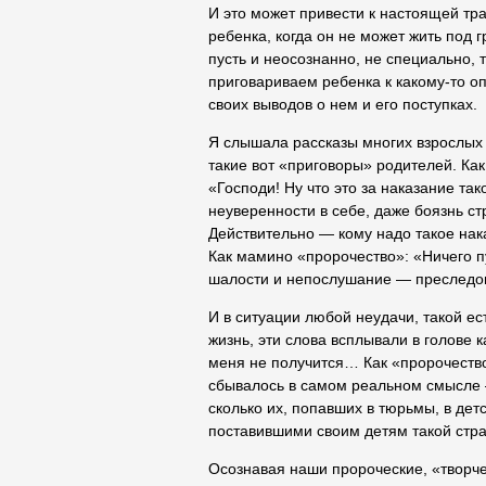
И это может привести к настоящей тра
ребенка, когда он не может жить под 
пусть и неосознанно, не специально,
приговариваем ребенка к какому-то 
своих выводов о нем и его поступках.
Я слышала рассказы многих взрослых 
такие вот «приговоры» родителей. Как
«Господи! Ну что это за наказание та
неуверенности в себе, даже боязнь с
Действительно — кому надо такое на
Как мамино «пророчество»: «Ничего пу
шалости и непослушание — преследов
И в ситуации любой неудачи, такой е
жизнь, эти слова всплывали в голове 
меня не получится… Как «пророчество»
сбывалось в самом реальном смысле —
сколько их, попавших в тюрьмы, в де
поставившими своим детям такой стр
Осознавая наши пророческие, «творч