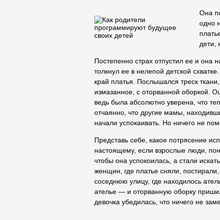
Она п
одно 
плать
дети, 
Постепенно страх отпустил ее и она на
толкнул ее в нелепой детской схватке
край платья. Послышался треск ткани,
измазанное, с оторванной оборкой. 
ведь была абсолютно уверена, что теп
отчаянно, что другие мамы, находивш
начали успокаивать. Но ничего не пом
Представь себе, какое потрясение исп
настоящему, если взрослые люди, поня
чтобы она успокоилась, а стали искат
женщин, где платье сняли, постирали,
соседнюю улицу, где находилось ате
ателье — и оторванную оборку пришили 
девочка убедилась, что ничего не зам