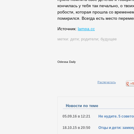
кончилась у тебя так печально, о тво
робости, которая прошла со временем
помирился. Всегда есть место переме
Источник:
lampa.cc
метки:
дети
;
родители
;
будущее
Odessa Daily
Распечатать
Новости по теме
05.09.16 в 12:21
Не нудите. 5 совет
18.10.15 в 20:50
Отцы и дети: замкн