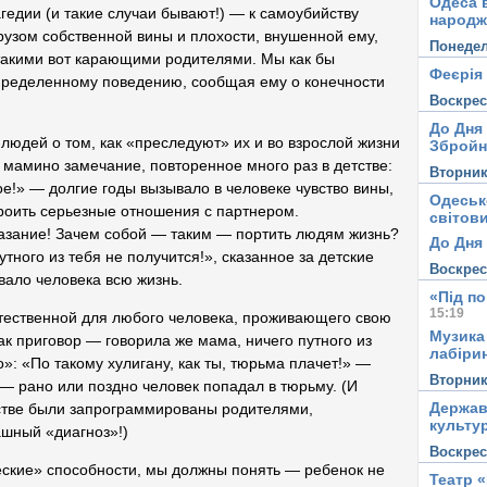
Одеса в
гедии (и такие случаи бывают!) — к самоубийству
народж
грузом собственной вины и плохости, внушенной ему,
Понеде
 такими вот карающими родителями. Мы как бы
Феєрія
определенному поведению, сообщая ему о конечности
Воскре
До Дня
людей о том, как «преследуют» их и во взрослой жизни
Збройн
 мамино замечание, повторенное много раз в детстве:
Вторни
кое!» — долгие годы вызывало в человеке чувство вины,
Одеськ
троить серьезные отношения с партнером.
світови
казание! Зачем собой — таким — портить людям жизнь?
До Дня 
тного из тебя не получится!», сказанное за детские
Воскре
ало человека всю жизнь.
«Під п
15:19
стественной для любого человека, проживающего свою
Музика
как приговор — говорила же мама, ничего путного из
лабірин
: «По такому хулигану, как ты, тюрьма плачет!» —
Вторни
 рано или поздно человек попадал в тюрьму. (И
Держав
тстве были запрограммированы родителями,
культу
ашный «диагноз»!)
Воскре
еские» способности, мы должны понять — ребенок не
Театр 