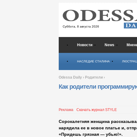
Суббота,
8 августа 2026
Новости
News
Мнен
Психология
НАСЛЕДИЕ СТАЛИНА
ЛЮСТРА
Odessa Daily
›
Родители
›
Как родители программиру
Реклама
Скачать журнал STYLE
Сорокалетняя женщина рассказывал
нарядила ее в новое платье и, отпр
«Придешь грязная — убью!».