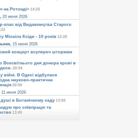
ч на Ротонді»
14:25
а,
20 июня 2026
р-клас від Видавництва Старого
:22
у Міхаіла Ксіди - 10 років
12:20
льник,
15 июня 2026
овий концерт всупереч штормам
о Всесвітнього дня донора крові в
Одеси.
20:54
у вiйнi. В Одесi вiдбулася
одна науково-практична
енція
20:50
,
11 июня 2026
 душi в Ботанiчному саду
13:50
ндум про співпрацю та
рство
13:45