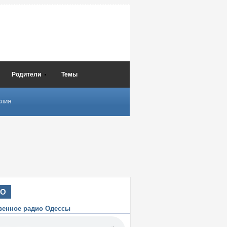
Родители
Темы
СЛИЯ
ИО
венное радио Одессы