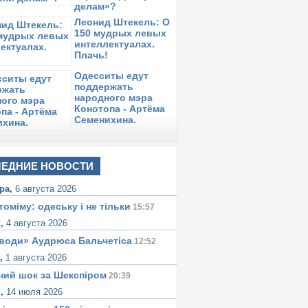
делам»?
Леонид Штекель: О
150 мудрых левых
интеллектуалах.
Плачь!
Одесситы едут
поддержать
народного мэра
Конотопа - Артёма
Семенихина.
ЕДНИЕ НОВОСТИ
ра,
6 августа 2026
томіму: одеську i не тiльки
15:57
к,
4 августа 2026
води» Аудрюса Бальчетiса
12:52
а,
1 августа 2026
ний шок за Шекспіром
20:39
к,
14 июля 2026