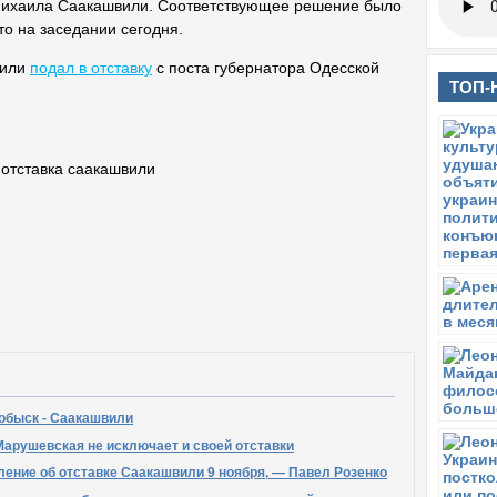
ихаила Саакашвили. Соответствующее решение было
то на заседании сегодня.
вили
подал в отставку
с поста губернатора Одесской
ТОП-
;
отставка саакашвили
обыск - Саакашвили
арушевская не исключает и своей отставки
ление об отставке Саакашвили 9 ноября, — Павел Розенко