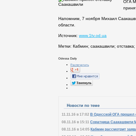
ОГА М
приня
Напомним, 7 ноября Михаил Саакаш
области.
Источник:
www.1tv.od.ua
Метки:
Кабмин
;
саакашвили
;
отставка
Odessa Daily
Распечатать
Новости по теме
11.11.16 в 17:02
В Одесской ОГА прошел 
08.11.16 в 15:11
Соратница Саакашвили М
08.11.16 в 14:05
Кабмин рассмотрит заяв