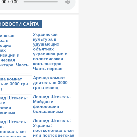
НОВОСТИ САЙТА
Украинская
культура в
удушающих
объятиях
украинизации и
политическая
конъюнктура.
Часть первая
Аренда комнат
длительно 3000
грн в месяц
Леонид Штекель:
Майдан и
философия
большевизма
Леонид Штекель:
Украина:
постколониальная
или постсоветская