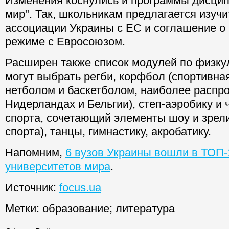
Изменения коснулись и программы дисцип
мир". Так, школьникам предлагается изуч
ассоциации Украины с ЕС и соглашение о
режиме с Евросоюзом.
Расширен также список модулей по физкул
могут выбрать регби, корфбол (спортивная
нетболом и баскетболом, наиболее распр
Нидерландах и Бельгии), степ-аэробику и 
спорта, сочетающий элементы шоу и зре
спорта), танцы, гимнастику, акробатику.
Напомним,
6 вузов Украины вошли в ТОП-
университетов мира
.
Источник:
focus.ua
Метки:
образование
;
литература