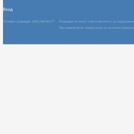
Вход
Телефон редакции: (063) 994-63-77
Редакц
При пер