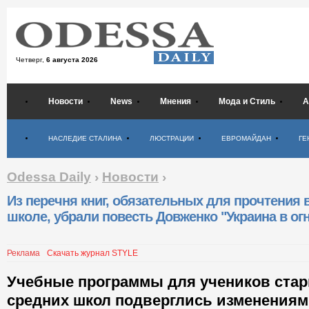
Четверг,
6 августа 2026
Новости
News
Мнения
Мода и Стиль
А
Психология
НАСЛЕДИЕ СТАЛИНА
ЛЮСТРАЦИИ
ЕВРОМАЙДАН
ГЕ
Odessa Daily
›
Новости
›
Из перечня книг, обязательных для прочтения 
школе, убрали повесть Довженко "Украина в ог
Реклама
Скачать журнал STYLE
Учебные программы для учеников стар
средних школ подверглись изменениям