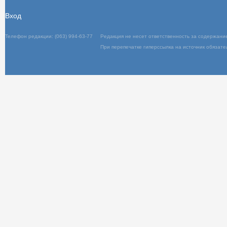
Вход
Телефон редакции: (063) 994-63-77
Редакц
При пер