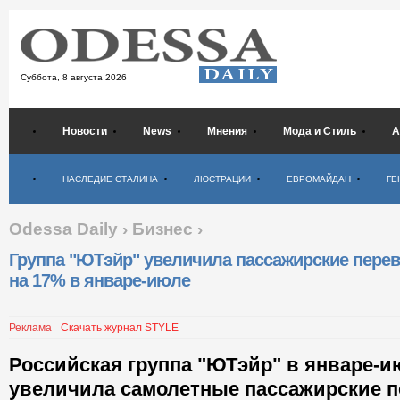
Суббота,
8 августа 2026
Новости
News
Мнения
Мода и Стиль
А
Психология
НАСЛЕДИЕ СТАЛИНА
ЛЮСТРАЦИИ
ЕВРОМАЙДАН
ГЕ
Odessa Daily
›
Бизнес
›
Группа "ЮТэйр" увеличила пассажирские перев
на 17% в январе-июле
Реклама
Скачать журнал STYLE
Российская группа "ЮТэйр" в январе-и
увеличила самолетные пассажирские п