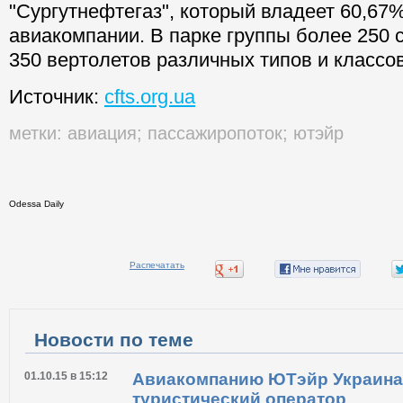
"Сургутнефтегаз", который владеет 60,67
авиакомпании. В парке группы более 250
350 вертолетов различных типов и классов
Источник:
cfts.org.ua
метки:
авиация
;
пассажиропоток
;
ютэйр
Odessa Daily
Распечатать
Новости по теме
01.10.15 в 15:12
Авиакомпанию ЮТэйр Украина
туристический оператор