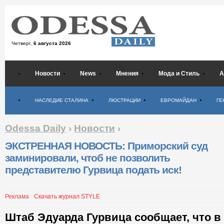
Четверг,
6 августа 2026
Новости
News
Мнения
Мода и Стиль
А
Психология
НАСЛЕДИЕ СТАЛИНА
ЛЮСТРАЦИИ
ЕВРОМАЙДАН
ГЕ
Odessa Daily
›
Новости
›
ЭКСТРЕННАЯ НОВОСТЬ: Приморский суд
заминировали, чтоб не позволить
представителю Гурвица подать иск!
Реклама
Скачать журнал STYLE
Штаб Эдуарда Гурвица сообщает, что в