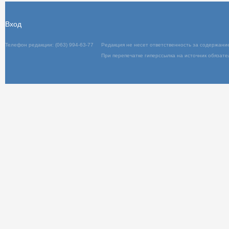
Вход
Телефон редакции: (063) 994-63-77
Редакц
При пер