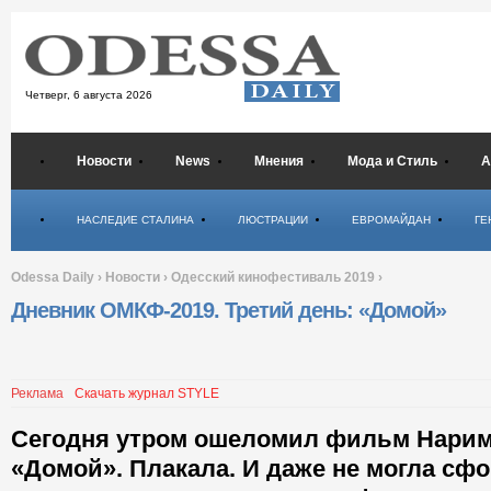
Четверг,
6 августа 2026
Новости
News
Мнения
Мода и Стиль
А
Психология
НАСЛЕДИЕ СТАЛИНА
ЛЮСТРАЦИИ
ЕВРОМАЙДАН
ГЕ
Odessa Daily
›
Новости
›
Одесский кинофестиваль 2019
›
Дневник ОМКФ-2019. Третий день: «Домой»
Реклама
Скачать журнал STYLE
Сегодня утром ошеломил фильм Нарим
«Домой». Плакала. И даже не могла сф