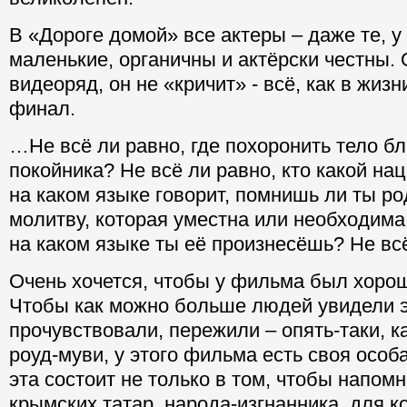
В «Дороге домой» все актеры – даже те, у
маленькие, органичны и актёрски честны.
видеоряд, он не «кричит» - всё, как в жизн
финал.
…Не всё ли равно, где похоронить тело бл
покойника? Не всё ли равно, кто какой на
на каком языке говорит, помнишь ли ты ро
молитву, которая уместна или необходима
на каком языке ты её произнесёшь? Не всё
Очень хочется, чтобы у фильма был хорош
Чтобы как можно больше людей увидели э
прочувствовали, пережили – опять-таки, к
роуд-муви, у этого фильма есть своя особ
эта состоит не только в том, чтобы напом
крымских татар, народа-изгнанника, для к