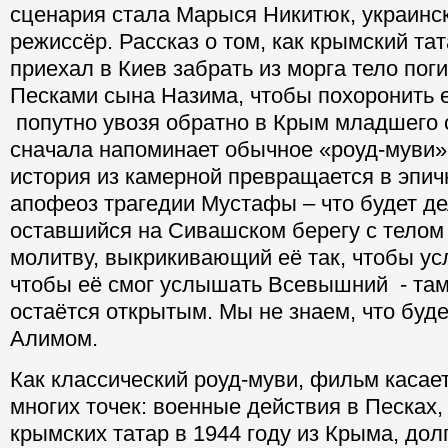
сценария стала Марыся Никитюк, украинск
режиссёр. Рассказ о том, как крымский т
приехал в Киев забрать из морга тело по
Песками сына Назима, чтобы похоронить е
попутно увозя обратно в Крым младшего 
сначала напоминает обычное «роуд-муви»
история из камерной превращается в эпич
апофеоз трагедии Мустафы – что будет д
оставшийся на Сивашском берегу с телом
молитву, выкрикивающий её так, чтобы ус
чтобы её смог услышать Всевышний - там
остаётся открытым. Мы не знаем, что буд
Алимом.
Как классический роуд-муви, фильм касае
многих точек: военные действия в Песках,
крымских татар в 1944 году из Крыма, дол