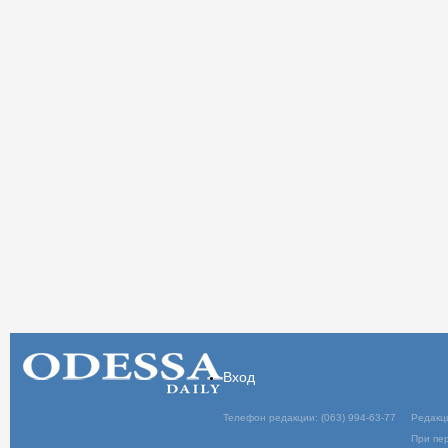
Вход
Телефон редакции: (063) 994-63-77
Редакц
При пер