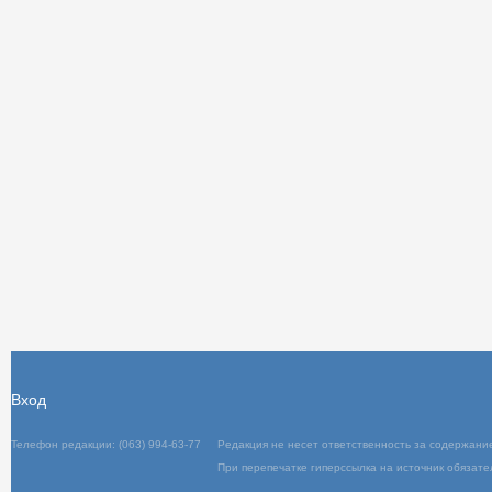
Вход
Телефон редакции: (063) 994-63-77
Редакц
При пер