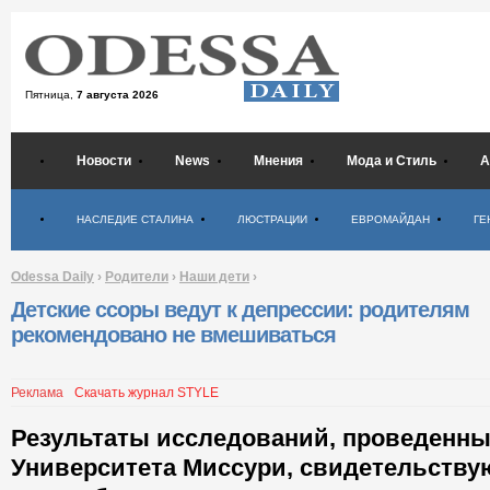
Пятница,
7 августа 2026
Новости
News
Мнения
Мода и Стиль
А
Психология
НАСЛЕДИЕ СТАЛИНА
ЛЮСТРАЦИИ
ЕВРОМАЙДАН
ГЕ
Odessa Daily
›
Родители
›
Наши дети
›
Детские ссоры ведут к депрессии: родителям
рекомендовано не вмешиваться
Реклама
Скачать журнал STYLE
Результаты исследований, проведенны
Университета Миссури, свидетельствую