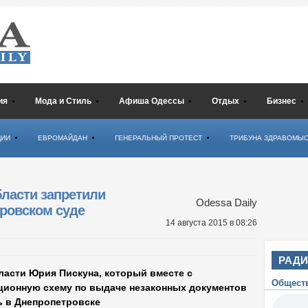
ия
Мода и Стиль
Афиша Одессы
Отдых
Бизнес
ЦИИ
ЕВРОМАЙДАН
ГЕНЕРАЛЬНЫЙ ПРОТЕСТ
ТРИБУНА ЗДРАВОМЫ
ласти запретили
Odessa Daily
тровском суде
14 августа 2015
в 08:26
РАД
ласти Юрия Пискуна, который вместе с
Общест
ционную схему по выдаче незаконных документов
ь в Днепропетровске