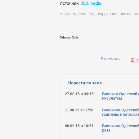
Источник:
368.media
метки:
одесса
;
суд
;
коррупция
;
пискун
;
в
Odessa Daily
Распечатать
Новости по теме
27.08.15 в 09:15
Военком Одесской о
инсультом
11.08.15 в 07:58
Военкома Одесской 
гангрены и катарак
08.09.15 в 10:51
Военкома Одесской 
раза