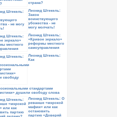
страна?
Леонид Штекель:
Закон
воинствующего
убожества - не
могу молчать!
Леонид Штекель:
«Кривое зеркало»
реформы местного
самоуправления
Леонид Штекель:
Как
ссиональными стандартами
истики» душили свободу слова
Леонид Штекель: О
реванше «мэрской
мафии» или как
остановить
партию «Доверяй