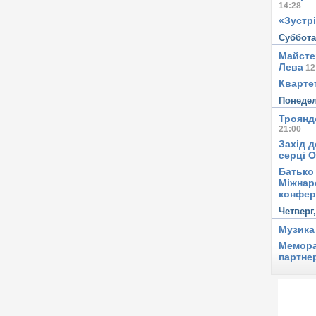
14:28
«Зустрі
Суббот
Майсте
Лева
12
Квартет
Понеде
Троянд
21:00
Захід д
серці 
Батько 
Міжнар
конфер
Четверг
Музика
Мемора
партне