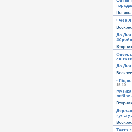
Одеса в
народж
Понеде
Феєрія
Воскре
До Дня
Збройн
Вторни
Одеськ
світови
До Дня 
Воскре
«Під п
15:19
Музика
лабірин
Вторни
Держав
культу
Воскре
Театр 