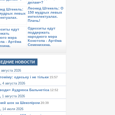
делам»?
Леонид Штекель: О
150 мудрых левых
интеллектуалах.
Плачь!
Одесситы едут
поддержать
народного мэра
Конотопа - Артёма
Семенихина.
ЕДНИЕ НОВОСТИ
 августа 2026
томіму: одеську i не тiльки
15:57
к,
4 августа 2026
води» Аудрюса Бальчетiса
12:52
а,
1 августа 2026
ний шок за Шекспіром
20:39
к,
14 июля 2026