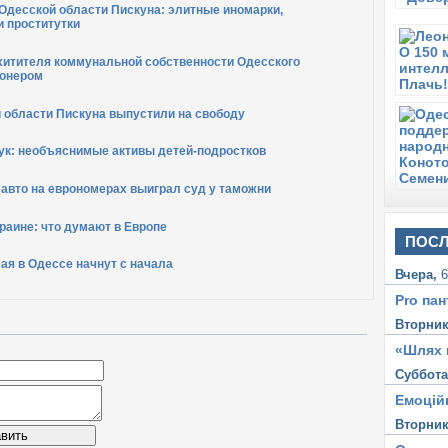
Одесской области Пискуна: элитные иномарки,
и проститутки
схитителя коммунальной собственности Одесского
ионером
 области Пискуна выпустили на свободу
ук: необъяснимые активы детей-подростков
авто на еврономерах выиграл суд у таможни
раине: что думают в Европе
ПОСЛ
мая в Одессе начнут с начала
Вчера,
6
Pro пан
Вторни
«Шлях 
Суббот
Емоцій
Вторни
вить