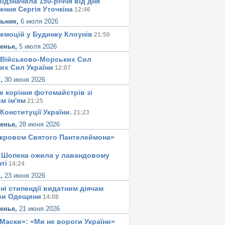
ідзначила 150-річчя від дня
ення Сергія Уточкіна
12:46
льник,
6 июля 2026
 емоцій у Будинку Клоунів
21:50
сенье,
5 июля 2026
 Військово-Морських Сил
их Сил України
12:07
к,
30 июня 2026
е корiння фотомайстрiв зі
м iм'ям
21:25
Конституцiї України.
21:23
сенье,
28 июня 2026
окровом Святого Пантелеймона»
 Шопена ожила у лавандовому
тi
14:24
к,
23 июня 2026
ні стипендії видатним діячам
ри Одещини
14:08
сенье,
21 июня 2026
«Маски»: «Ми не вороги України»