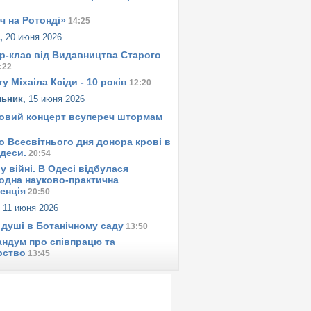
ч на Ротонді»
14:25
а,
20 июня 2026
р-клас від Видавництва Старого
:22
у Міхаіла Ксіди - 10 років
12:20
льник,
15 июня 2026
овий концерт всупереч штормам
о Всесвітнього дня донора крові в
Одеси.
20:54
у вiйнi. В Одесi вiдбулася
одна науково-практична
енція
20:50
,
11 июня 2026
 душi в Ботанiчному саду
13:50
ндум про співпрацю та
рство
13:45