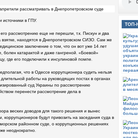
 источники в ГПУ.
ТОП-
 его рассмотрению еще не перешли, т.к. Пискун и два
а взятке, находятся в Днепропетровском СИЗО. Сам же
дицинское заключение о том, что он вот уже 14 лет
, болен катарактой и даже гангреной. «Боевой»
у, где его подключили к инсулиновой помпе.
едполагая, что в Одессе коррупционера судить нельзя
е длительной работы на руководящих постах в органах
лизированный суд Украины по рассмотрению
айством перенести рассмотрение дела в
рора веских доводов для такого решения и вынес
м, коррупционеров будут привозить на заседания суда в
иморском районном суде, о коррупционных решениях
уже неоднократно.