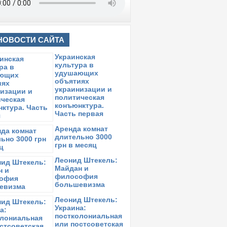
НОВОСТИ САЙТА
Украинская
культура в
удушающих
объятиях
украинизации и
политическая
конъюнктура.
Часть первая
Аренда комнат
длительно 3000
грн в месяц
Леонид Штекель:
Майдан и
философия
большевизма
Леонид Штекель:
Украина:
постколониальная
или постсоветская