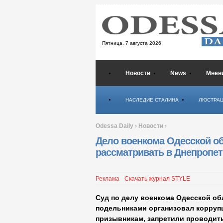
Пятница,
7 августа 2026
Новости
News
Мнен
Психология
НАСЛЕДИЕ СТАЛИНА
ЛЮСТРА
Odessa Daily
›
Новости
›
Дело военкома Одесской об
рассматривать в Днепропе
Реклама
Скачать журнал STYLE
Суд по делу военкома Одесской об
подельниками организовал корруп
призывникам, запретили проводит