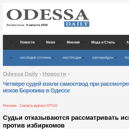
Воскресенье,
9 августа 2026
Новости
News
Мнения
Мода и Стиль
А
Психология
НАСЛЕДИЕ СТАЛИНА
ЛЮСТРАЦИИ
ЕВРОМАЙДАН
ГЕ
Odessa Daily
›
Новости
›
Четверо судей взяли самоотвод при рассмотре
исков Боровика в Одессе
Реклама
Скачать журнал STYLE
Судьи отказываются рассматривать ис
против избиркомов