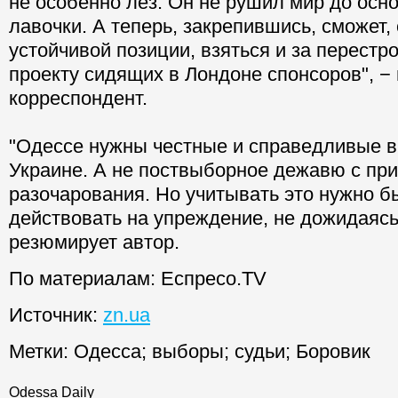
не особенно лез. Он не рушил мир до осно
лавочки. А теперь, закрепившись, сможет,
устойчивой позиции, взяться и за перестр
проекту сидящих в Лондоне спонсоров", −
корреспондент.
"Одессе нужны честные и справедливые в
Украине. А не поствыборное дежавю с при
разочарования. Но учитывать это нужно б
действовать на упреждение, не дожидаясь 
резюмирует автор.
По материалам: Еспресо.TV
Источник:
zn.ua
Метки:
Одесса
;
выборы
;
судьи
;
Боровик
Odessa Daily