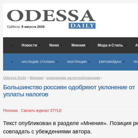
Суббота,
8 августа 2026
Новости
News
Мнения
Мода и Стиль
А
Психология
НАСЛЕДИЕ СТАЛИНА
ЛЮСТРАЦИИ
ЕВРОМАЙДАН
ГЕ
Odessa Daily
›
Мнения
›
изменение налогообложения
›
Большинство россиян одобряют уклонение от
уплаты налогов
Реклама
Скачать журнал STYLE
Текст опубликован в разделе «Мнения». Позиция р
совпадать с убеждениями автора.