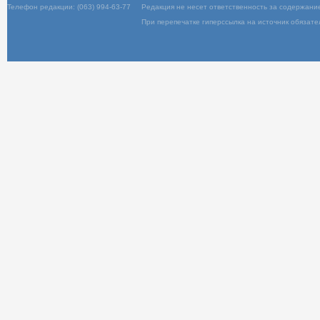
Вход
Телефон редакции: (063) 994-63-77
Редакция не несет ответственность за содержани
При перепечатке гиперссылка на источник обязате