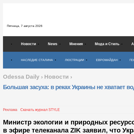
Пятница,
7 августа 2026
Новости
News
Мнения
Мода и Стиль
А
Психология
НАСЛЕДИЕ СТАЛИНА
ЛЮСТРАЦИИ
ЕВРОМАЙДАН
ГЕ
Odessa Daily
›
Новости
›
Большая засуха: в реках Украины не хватает в
Реклама
Скачать журнал STYLE
Министр экологии и природных ресурс
в эфире телеканала ZIK заявил, что Ук