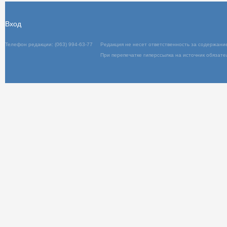
Вход
Телефон редакции: (063) 994-63-77
Редакц
При пер