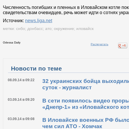
Численность погибших и пленных в Иловайском котле пока
свидетельствам очевидцев, речь может идти о сотнях укра
Источник:
news.liga.net
метки:
снбо
;
донбасс
;
ато
;
окружение
;
иловайск
Odessa Daily
Распечатать
Новости по теме
08.09.14 в 09:22
32 украинских бойца выходили
суток - журналист
03.09.14 в 09:20
В сети появилось видео прор
«Днепр-1» из «Иловайского ко