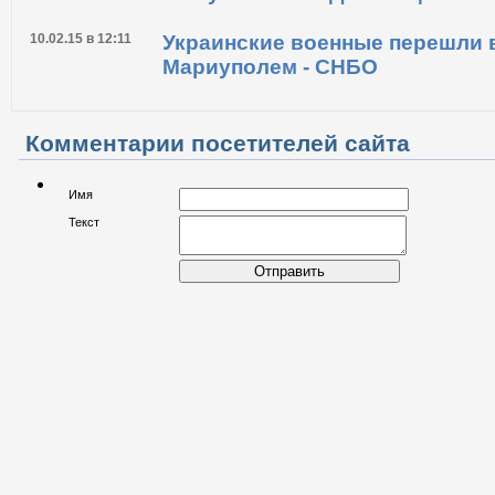
17.02.15 в 06:48
Боевики предложили силам АТ
отступления из Дебальцево
10.02.15 в 12:11
Украинские военные перешли в
Мариуполем - СНБО
Комментарии посетителей сайта
Имя
Текст
Отправить