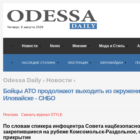
Четверг,
6 августа 2026
Новости
News
Мнения
Мода и Стиль
А
Психология
НАСЛЕДИЕ СТАЛИНА
ЛЮСТРАЦИИ
ЕВРОМАЙДАН
ГЕ
Odessa Daily
›
Новости
›
Бойцы АТО продолжают выходить из окружени
Иловайске - СНБО
Реклама
Скачать журнал STYLE
По словам спикера инфоцентра Совета нацбезопасно
закрепившиеся на рубеже Комсомольск-Раздольное,
прикрытие