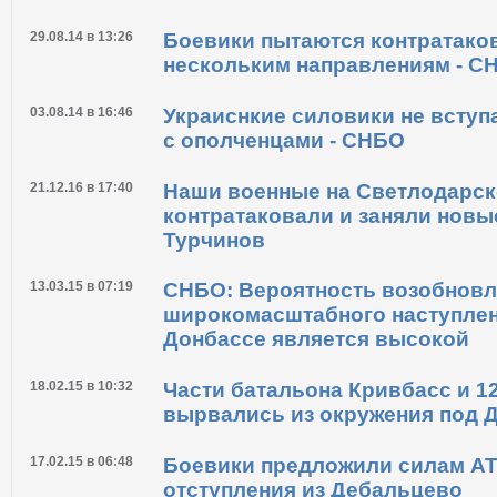
03.09.14 в 09:08
В Иловайске военных РФ было 
чем сил АТО - Хомчак
29.08.14 в 13:26
Боевики пытаются контратако
нескольким направлениям - С
03.08.14 в 16:46
Украиснкие силовики не вступ
с ополченцами - СНБО
21.12.16 в 17:40
Наши военные на Светлодарск
контратаковали и заняли новые
Турчинов
13.03.15 в 07:19
СНБО: Вероятность возобнов
широкомасштабного наступлен
Донбассе является высокой
18.02.15 в 10:32
Части батальона Кривбасс и 1
вырвались из окружения под 