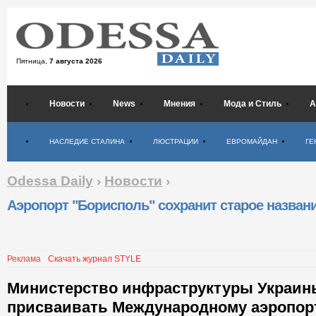
Пятница,
7 августа 2026
Новости
News
Мнения
Мода и Стиль
А
Психология
НАСЛЕДИЕ СТАЛИНА
ЛЮСТРАЦИИ
ЕВРОМАЙДАН
ГЕ
Odessa Daily
›
Новости
›
Аэропорт "Борисполь" сохранит старое назван
Реклама
Скачать журнал STYLE
Министерство инфраструктуры Украины
присваивать Международному аэропор