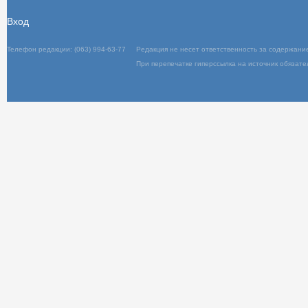
Вход
Телефон редакции: (063) 994-63-77
Редакц
При пер