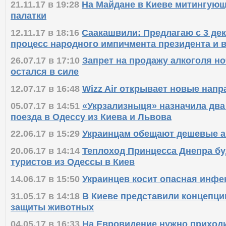
21.11.17 в 19:28
На Майдане в Киеве митингующ
палатки
12.11.17 в 18:16
Саакашвили: Предлагаю с 3 де
процесс народного импичмента президента и 
26.07.17 в 17:10
Запрет на продажу алкоголя н
остался в силе
12.07.17 в 16:48
Wizz Air открывает новые напр
05.07.17 в 14:51
«Укрзализныця» назначила дв
поезда в Одессу из Киева и Львова
22.06.17 в 15:29
Украинцам обещают дешевые 
20.06.17 в 14:14
Теплоход Принцесса Днепра бу
туристов из Одессы в Киев
14.06.17 в 15:50
Украинцев косит опасная инфе
31.05.17 в 14:18
В Киеве представили концепци
защиты животных
04.05.17 в 16:33
На Евровидение нужно приход