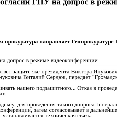
согласии ГПУ на допрос в реж
ая прокуратура направляет Генпрокуратуре
твет защите экс-президента Виктора Янукович
нуковича Виталий Сердюк, передает "Громадсь
ашивать нашего подзащитного... Отказ в пров
ат.
дексу, для проведения такого допроса Генерал
нференции, затем согласовывает в дальнейше
 устанавливается техническая связь.