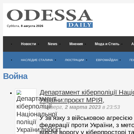
Суббота,
8 августа 2026
Новости
News
Мнения
Мода и Стиль
А
Психология
НАСЛЕДИЕ СТАЛИНА
ЛЮСТРАЦИИ
ЕВРОМАЙДАН
ГЕ
Война
Департамент кіберполіції Націо
України:проєкт МРІЯ,
Четверг,
2 марта 2023
в 23:53
У зв’язку з військовою агресією
федерації проти України, з мет
відсічі ворогу у кіберпросторі т