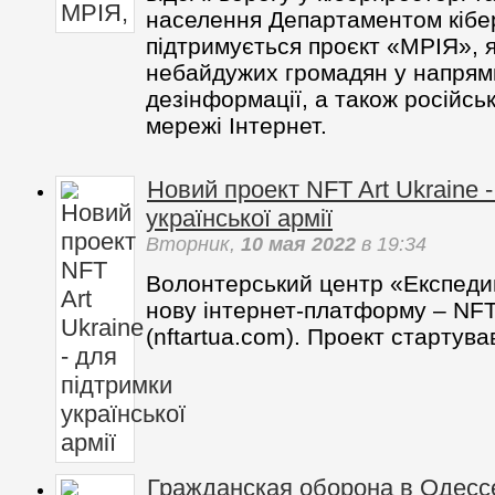
населення Департаментом кібер
підтримується проєкт «МРІЯ», 
небайдужих громадян у напрямк
дезінформації, а також російськ
мережі Інтернет.
Новий проект NFT Art Ukraine 
української армії
Вторник,
10 мая 2022
в 19:34
Волонтерський центр «Експеди
нову інтернет-платформу – NFT
(nftartua.com). Проект стартува
Гражданская оборона в Одессе