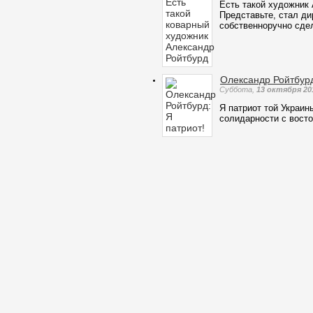
Есть такой художник
Представьте, стал ди
собственноручно сде
Олександр Ройтбурд
Суббота,
13 октября 20
Я патриот той Украин
солидарности с восто