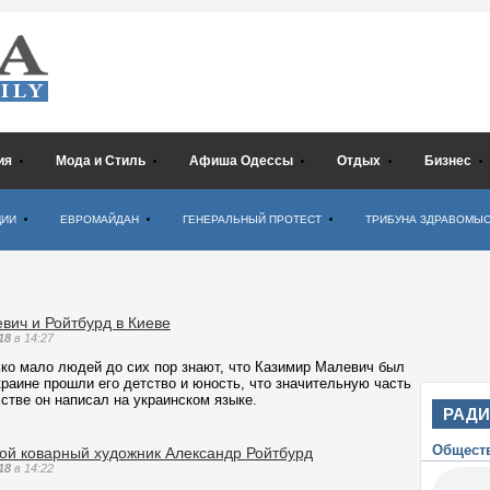
ия
Мода и Стиль
Афиша Одессы
Отдых
Бизнес
ЦИИ
ЕВРОМАЙДАН
ГЕНЕРАЛЬНЫЙ ПРОТЕСТ
ТРИБУНА ЗДРАВОМЫ
вич и Ройтбурд в Киеве
18
в 14:27
ько мало людей до сих пор знают, что Казимир Малевич был
краине прошли его детство и юность, что значительную часть
сстве он написал на украинском языке.
РАД
Общест
кой коварный художник Александр Ройтбурд
18
в 14:22