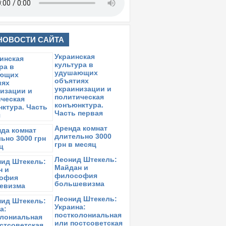
НОВОСТИ САЙТА
Украинская
культура в
удушающих
объятиях
украинизации и
политическая
конъюнктура.
Часть первая
Аренда комнат
длительно 3000
грн в месяц
Леонид Штекель:
Майдан и
философия
большевизма
Леонид Штекель:
Украина:
постколониальная
или постсоветская