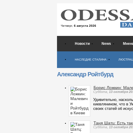
Четверг,
6 августа 2026
Новости
News
Мнен
Психология
НАСЛЕДИЕ СТАЛИНА
ЛЮСТРА
Александр Ройтбурд
Борис Ложкин: Мале
Суббота,
13 октября 20
Удивительно, наскол
киевлянином, что в У
своих статей об иску
Таня Шатц: Есть та
Суббота,
13 октября 20