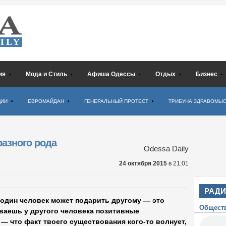
ия
Мода и Стиль
Афиша Одессы
Отдых
Бизнес
ЦИИ
ЕВРОМАЙДАН
ГЕНЕРАЛЬНЫЙ ПРОТЕСТ
ТРИБУНА ЗДРАВОМЫ
разного рода
Odessa Daily
24 октября 2015
в 21:01
РАД
один человек может подарить другому — это
Общест
ываешь у другого человека позитивные
— что факт твоего существования кого-то волнует,