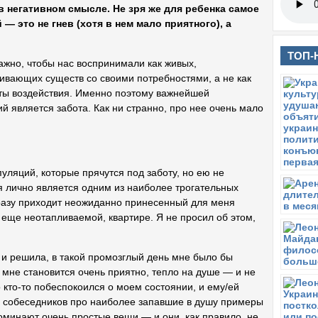
в негативном смысле. Не зря же для ребенка самое
 это не гнев (хотя в нем мало приятного), а
ТОП-
ажно, чтобы нас воспринимали как живых,
ивающих существ со своими потребностями, а не как
ты воздействия. Именно поэтому важнейшей
является забота. Как ни странно, про нее очень мало
пуляций, которые прячутся под заботу, но ею не
 лично является одним из наиболее трогательных
разу приходит неожиданно принесенный для меня
 еще неотапливаемой, квартире. Я не просил об этом,
 и решила, в такой промозглый день мне было бы
мне становится очень приятно, тепло на душе — и не
что кто-то побеспокоился о моем состоянии, и ему/ей
л собеседников про наиболее запавшие в душу примеры
споминают очень простые вещи — и они, как правило, не