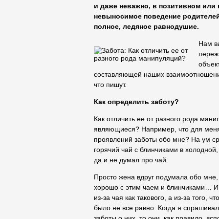
и даже неважно, в позитивном или 
невыносимое поведение родителей —
полное, ледяное равнодушие.
Нам в
переж
объек
составляющей наших взаимоотношений 
что пишут.
Как определить заботу?
Как отличить ее от разного рода мани
являющиеся? Например, что для меня
проявлений заботы обо мне? На ум с
горячий чай с блинчиками в холодной,
да и не думал про чай.
Просто жена вдруг подумала обо мне,
хорошо с этим чаем и блинчиками… И 
из-за чая как такового, а из-за того, 
было не все равно. Когда я спрашива
заботы о них, то они, как правило, в