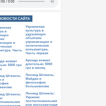
НОВОСТИ САЙТА
Украинская
культура в
удушающих
объятиях
украинизации и
политическая
конъюнктура.
Часть первая
Аренда комнат
длительно 3000
грн в месяц
Леонид Штекель:
Майдан и
философия
большевизма
Леонид Штекель:
Украина:
постколониальная
или постсоветская