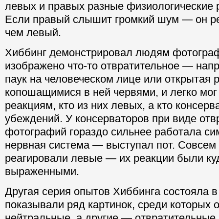
левых и правых разные физиологические р
Если правый слышит громкий шум — он ре
чем левый.
Хиббинг демонстрировал людям фотограф
изображено что-то отвратительное — нап
паук на человеческом лице или открытая р
копошащимися в ней червями, и легко мог 
реакциям, кто из них левых, а кто консер
убеждений. У консерваторов при виде от
фотографий гораздо сильнее работала си
нервная система — выступал пот. Совсем
реагировали левые — их реакции были ку
выраженными.
Другая серия опытов Хиббинга состояла в
показывали ряд картинок, среди которых 
нейтральные, а другие — отвратительные