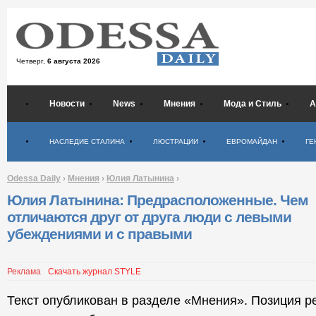
Четверг,
6 августа 2026
Новости
News
Мнения
Мода и Стиль
А
Психология
НАСЛЕДИЕ СТАЛИНА
ЛЮСТРАЦИИ
ЕВРОМАЙДАН
ГЕ
Odessa Daily
›
Мнения
›
Юлия Латынина
›
Юлия Латынина: Предрасположенные. Чем
отличаются друг от друга люди с левыми
убеждениями и с правыми
Реклама
Скачать журнал STYLE
Текст опубликован в разделе «Мнения». Позиция р