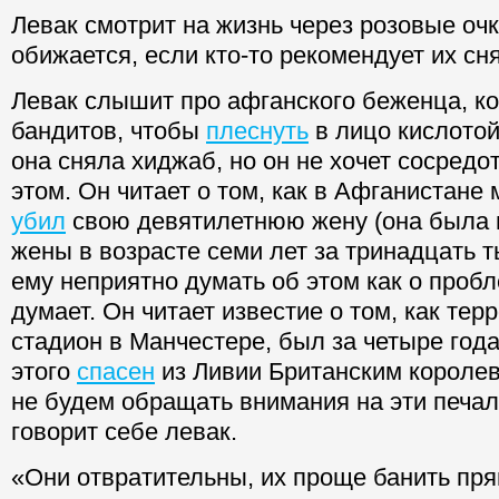
Левак смотрит на жизнь через розовые очк
обижается, если кто-то рекомендует их сня
Левак слышит про афганского беженца, к
бандитов, чтобы
плеснуть
в лицо кислотой 
она сняла хиджаб, но он не хочет сосредо
этом. Он читает о том, как в Афганистане
убил
свою девятилетнюю жену (она была 
жены в возрасте семи лет за тринадцать т
ему неприятно думать об этом как о пробл
думает. Он читает известие о том, как тер
стадион в Манчестере, был за четыре года
этого
спасен
из Ливии Британским короле
не будем обращать внимания на эти печа
говорит себе левак.
«Они отвратительны, их проще банить пря