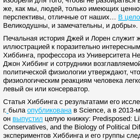
изобрели для того, чтобы не разбираться 
же, как мы, людей, только имеющих ценно
перспективы, отличные от наших…
В цел
Великодушны, и замечательны, и добры».
Печальная история Джей и Лорен служит 
иллюстрацией к поразительно интересны
Хиббинга, профессора из Университета Н
Джон Хиббинг и сотрудники возглавляемо
политической физиологии утверждают, что
физиологическим реакциям человека легко
левый он или консерватор.
Статья Хиббинга с результатами его иссл
г.
была
опубликована
в Science, а в 2013-
он
выпустил
целую книжку: Predisposed: Li
Conservatives, and the Biology of Political Di
экспериментов Хиббинга и его группы след