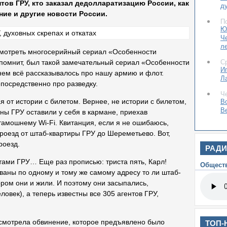
нтов ГРУ, кто заказал дедолларатизацию России, как
д
ние и другие новости России.
П
Ю
Ч
л
смотреть многосерийный сериал «Особенности
С
 помнит, был такой замечательный сериал «Особенности
И
нем всё рассказывалось про нашу армию и флот.
Л
епосредственно про разведку.
Ч
я от истории с билетом. Вернее, не истории с билетом,
В
В
ны ГРУ оставили у себя в кармане, приехав
тамошнему Wi-Fi. Квитанция, если я не ошибаюсь,
проезд от штаб-квартиры ГРУ до Шереметьево. Вот,
роезд.
РАД
нтами ГРУ… Еще раз прописью: триста пять, Карл!
Общест
аны по одному и тому же самому адресу то ли штаб-
ором они и жили. И поэтому они засыпались,
еловек), а теперь известны все 305 агентов ГРУ,
я смотрела обвинение, которое предъявлено было
ТОП-