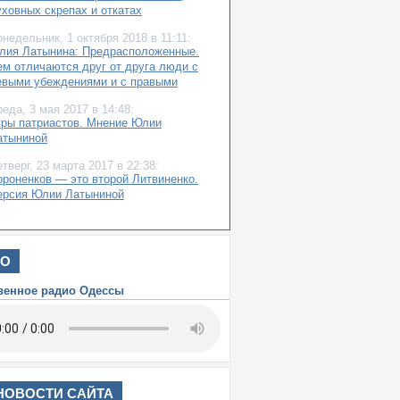
уховных скрепах и откатах
онедельник,
1 октября 2018
в 11:11:
лия Латынина: Предрасположенные.
ем отличаются друг от друга люди с
евыми убеждениями и с правыми
реда,
3 мая 2017
в 14:48:
гры патриастов. Мнение Юлии
атыниной
етверг,
23 марта 2017
в 22:38:
ороненков — это второй Литвиненко.
ерсия Юлии Латыниной
ИО
венное радио Одессы
НОВОСТИ САЙТА