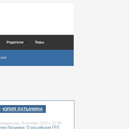
Родители
Темы
СЛИЯ
:
ЮЛИЯ ЛАТЫНИНА
онедельник,
8 октября 2018
в 12:30:
лия Латынина: О российском ГРУ,