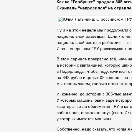
Как на "Горбушке" продали 305 аге
Скрипаль "напросился" на отравле
Ну и на этой неделе мы продолжали 
национальной разведки». Если кто не
национальной охоты и рыбалки» — в 
И вот теперь нам ГРУ рассказывает н
В этом сериале прекрасно всё, начина
а истории с квитанцией, которую шпио
в Нидерланды, чтобы подключиться к 
на 842 рубля и целых 08 копеек – на 
мы теперь знаем, сколько стоит этот п
И, конечно, до истории с 305-тью аге
У которых машины были зарегистриров
квартиры, то ли общежития ГРУ, в кот
собственно, несколько штук (всего 7 ч
у которых имеются машины.
Собственно, надо сказать, что когда 