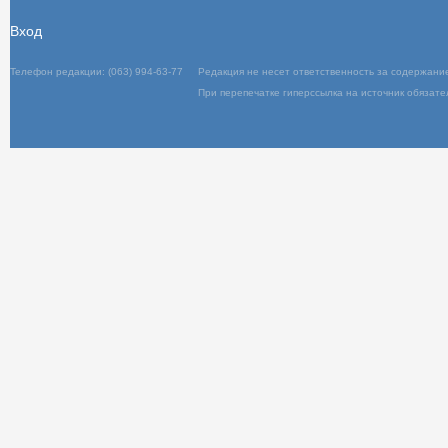
Вход
Телефон редакции: (063) 994-63-77
Редакц
При пер