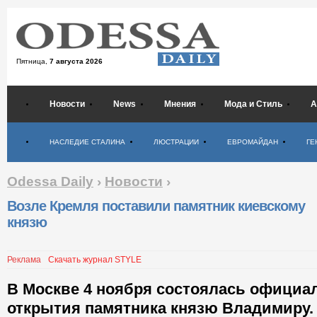
Пятница,
7 августа 2026
Новости
News
Мнения
Мода и Стиль
А
Психология
НАСЛЕДИЕ СТАЛИНА
ЛЮСТРАЦИИ
ЕВРОМАЙДАН
ГЕ
Odessa Daily
›
Новости
›
Возле Кремля поставили памятник киевскому
князю
Реклама
Скачать журнал STYLE
В Москве 4 ноября состоялась официа
открытия памятника князю Владимиру.