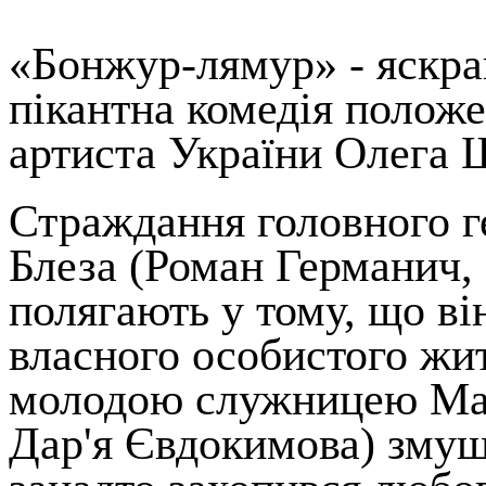
«Бонжур-лямур» - яскра
пікантна комедія полож
артиста України Олега 
Страждання головного г
Блеза (Роман Германич,
полягають у тому, що ві
власного особистого житт
молодою служницею Мар
Дар'я Євдокимова) змуш