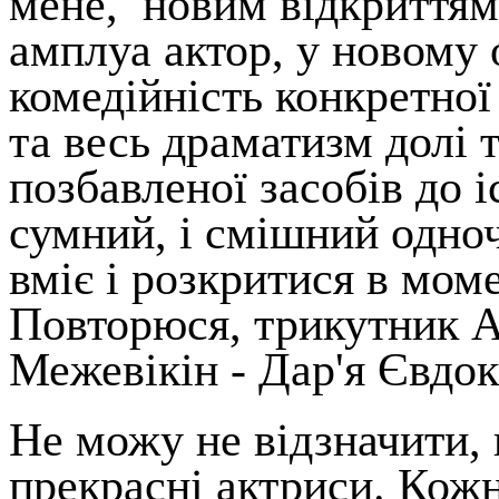
мене, новим відкриттям
амплуа актор, у новому 
комедійність конкретної
та весь драматизм долі 
позбавленої засобів до і
сумний, і смішний одноч
вміє і розкритися в мом
Повторюся, трикутник А
Межевікін - Дар'я Євдо
Не можу не відзначити, 
прекрасні актриси. Кожн