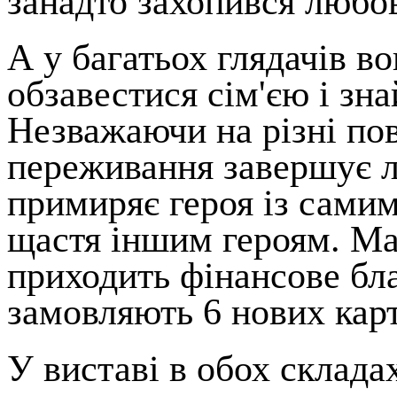
занадто захопився любо
А у багатьох глядачів в
обзавестися сім'єю і зна
Незважаючи на різні пов
переживання завершує л
примиряє героя із самим
щастя іншим героям. Ма
приходить фінансове бл
замовляють 6 нових карт
У виставі в обох склада