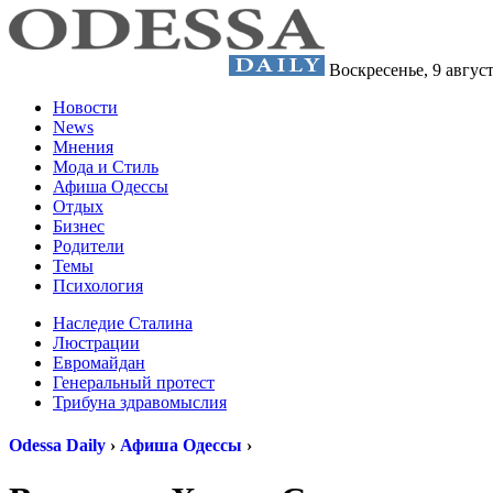
Воскресенье,
9 авгус
Новости
News
Мнения
Мода и Стиль
Афиша Одессы
Отдых
Бизнес
Родители
Темы
Психология
Наследие Сталина
Люстрации
Евромайдан
Генеральный протест
Трибуна здравомыслия
Odessa Daily
›
Афиша Одессы
›