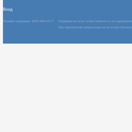
Вход
Телефон редакции: (063) 994-63-77
Редакц
При пер