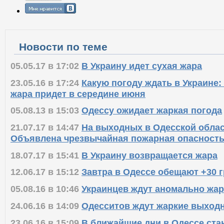
Новости по теме
05.05.17 в 17:02
В Украину идет сухая жара
23.05.16 в 17:24
Какую погоду ждать в Украине:
жара придет в середине июня
05.08.13 в 15:03
Одессу ожидает жаркая погода
21.07.17 в 14:47
На выходных в Одесской облас
Объявлена чрезвычайная пожарная опасност
18.07.17 в 15:41
В Украину возвращается жара
12.06.17 в 15:12
Завтра в Одессе обещают +30 
05.08.16 в 10:46
Украинцев ждут аномально жа
24.06.16 в 14:09
Одесситов ждут жаркие выход
23.06.16 в 15:09
В ближайшие дни в Одессе ста