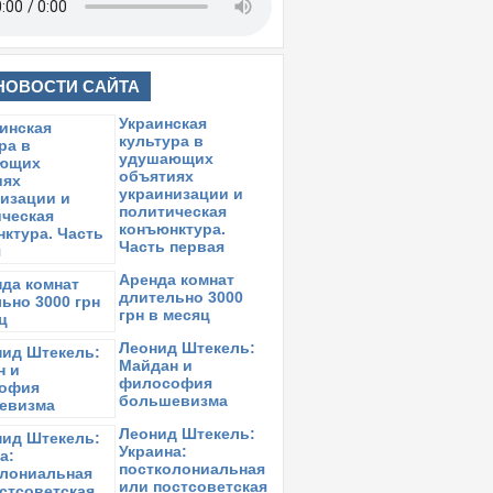
НОВОСТИ САЙТА
Украинская
культура в
удушающих
объятиях
украинизации и
политическая
конъюнктура.
Часть первая
Аренда комнат
длительно 3000
грн в месяц
Леонид Штекель:
Майдан и
философия
большевизма
Леонид Штекель:
Украина:
постколониальная
или постсоветская