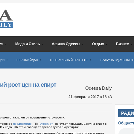
ия
Мода и Стиль
Афиша Одессы
Отдых
Бизнес
ЦИИ
ЕВРОМАЙДАН
ГЕНЕРАЛЬНЫЙ ПРОТЕСТ
ТРИБУНА ЗДРАВОМЫ
ий рост цен на спирт
Odessa Daily
21 февраля 2017
в 16:43
РАД
ертами отказался от повышения стоимости.
Общест
ственное
предприятие
(ГП) "
Укрспирт
" не будет повышать цену на спирт с
017 года. Об этом сообщает пресс-служба "Укрспирта".
очнили, что соответствующее решение было принято по итогам встречи