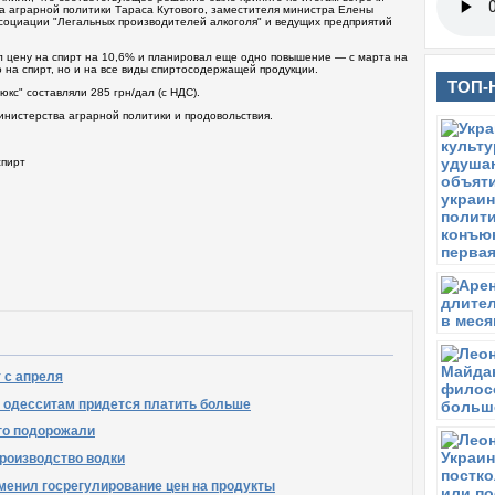
а аграрной политики Тараса Кутового, заместителя министра Елены
ссоциации "Легальных производителей алкоголя" и ведущих предприятий
сил цену на спирт на 10,6% и планировал еще одно повышение — с марта на
 на спирт, но и на все виды спиртосодержащей продукции.
ТОП-
юкс" составляли 285 грн/дал (с НДС).
инистерства аграрной политики и продовольствия.
спирт
 с апреля
то одесситам придется платить больше
го подорожали
производство водки