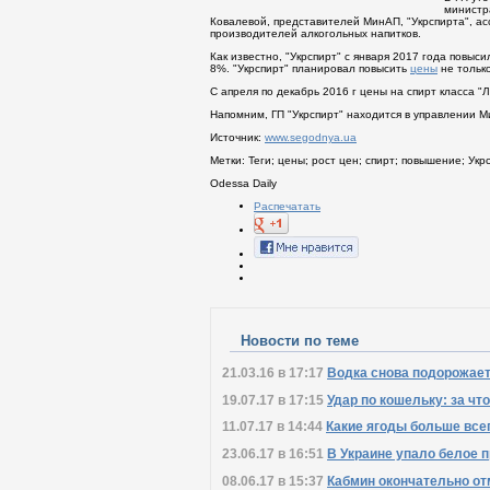
министр
Ковалевой, представителей МинАП, "Укрспирта", а
производителей алкогольных напитков.
Как известно, "Укрспирт" с января 2017 года повы
8%.
"Укрспирт" планировал повысить
цены
не только
С апреля по декабрь 2016 г цены на спирт класса "Л
Напомним, ГП "Укрспирт" находится в управлении М
Источник:
www.segodnya.ua
Метки:
Теги
;
цены
;
рост цен
;
спирт
;
повышение
;
Укр
Odessa Daily
Распечатать
Новости по теме
21.03.16 в 17:17
Водка снова подорожает
19.07.17 в 17:15
Удар по кошельку: за ч
11.07.17 в 14:44
Какие ягоды больше все
23.06.17 в 16:51
В Украине упало белое 