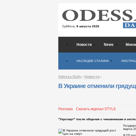
Суббота,
8 августа 2026
Новости
News
Мнен
Психология
НАСЛЕДИЕ СТАЛИНА
ЛЮСТРА
Odessa Daily
›
Новости
›
В Украине отменили грядущ
Реклама
Скачать журнал STYLE
"Укрспирт" после общения с чиновниками и эксп
Государ
марта 2
В ГП ут