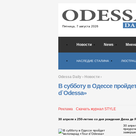
Пятница,
7 августа 2026
Новости
News
Мнен
Психология
НАСЛЕДИЕ СТАЛИНА
ЛЮСТРА
Odessa Daily
›
Новости
›
В субботу в Одессе пройде
d`Odessa»
Реклама
Скачать журнал STYLE
30 апреля к 250-летию со дня рождения Дюка де 
30 апре
приуроч
заверше