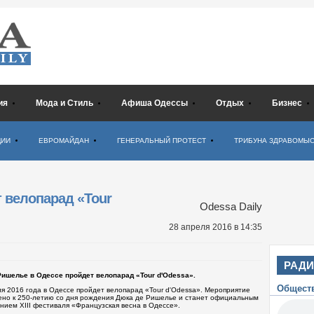
ия
Мода и Стиль
Афиша Одессы
Отдых
Бизнес
ЦИИ
ЕВРОМАЙДАН
ГЕНЕРАЛЬНЫЙ ПРОТЕСТ
ТРИБУНА ЗДРАВОМЫ
т велопарад «Tour
Odessa Daily
28 апреля 2016
в 14:35
РАД
Ришелье в Одессе пройдет велопарад «Tour d'Odessa».
Общест
ля 2016 года в Одессе пройдет велопарад «Tour d'Odessa». Мероприятие
ено к 250-летию со дня рождения Дюка де Ришелье и станет официальным
нием XIII фестиваля «Французская весна в Одессе».