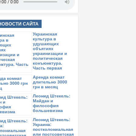
НОВОСТИ САЙТА
Украинская
культура в
удушающих
объятиях
украинизации и
политическая
конъюнктура.
Часть первая
Аренда комнат
длительно 3000
грн в месяц
Леонид Штекель:
Майдан и
философия
большевизма
Леонид Штекель:
Украина:
постколониальная
или постсоветская