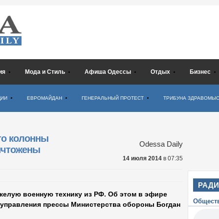
ия
Мода и Стиль
Афиша Одессы
Отдых
Бизнес
ЦИИ
ЕВРОМАЙДАН
ГЕНЕРАЛЬНЫЙ ПРОТЕСТ
ТРИБУНА ЗДРАВОМЫ
то колонны
Odessa Daily
ничтожены
14 июля 2014
в 07:35
РАД
желую военную технику из РФ. Об этом в эфире
Общест
 управления прессы Министерства обороны Богдан