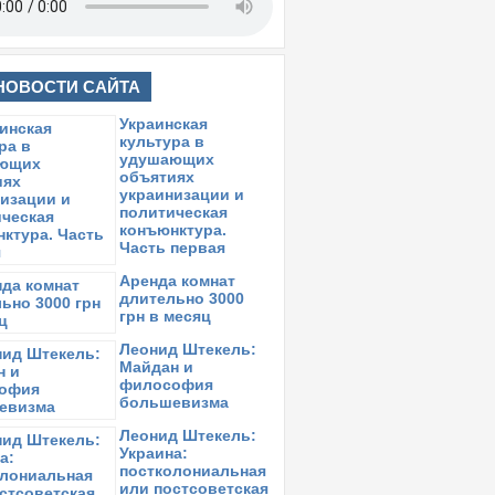
НОВОСТИ САЙТА
Украинская
культура в
удушающих
объятиях
украинизации и
политическая
конъюнктура.
Часть первая
Аренда комнат
длительно 3000
грн в месяц
Леонид Штекель:
Майдан и
философия
большевизма
Леонид Штекель:
Украина:
постколониальная
или постсоветская