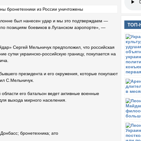
олонне был нанесен удар и мы это подтверждаем —
ТОП-
 по позициям боевиков в Луганском аэропорте», —
йдар» Сергей Мельничук предположил, что российская
ние сутки украинско-российскую границу, покупается на
ича.
 бывшего президента и его окружения, которые покупают
тил С.Мельничук.
й области его батальон ведет активные военные
 для выхода мирного населения.
;
Донбасс
;
бронетехника
;
ато