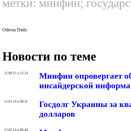
метки:
минфин
;
государ
Odessa Daily
Новости по теме
21.09.15 в 15:24
Минфин опровергает о
инсайдерской информ
22.05.14 в 08:11
Госдолг Украины за кв
долларов
15.02.14 в 09:46