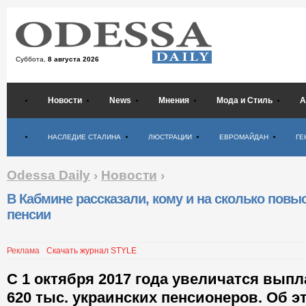
Суббота,
8 августа 2026
Новости
News
Мнения
Мода и Стиль
А
Психология
НАСЛЕДИЕ СТАЛИНА
ЛЮСТРАЦИИ
ЕВРОМАЙДАН
ГЕ
Odessa Daily
›
Новости
›
В Кабмине рассказали, кому и на сколько повы
пенсии
Реклама
Скачать журнал STYLE
С 1 октября 2017 года увеличатся выпл
620 тыс. украинских пенсионеров. Об э