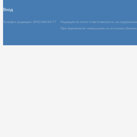
Вход
Телефон редакции: (063) 994-63-77
Редакц
При пер