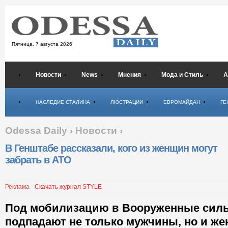
Пятница,
7 августа 2026
Новости
News
Мнения
Мода и Стиль
А
Психология
НАСЛЕДИЕ СТАЛИНА
ЛЮСТРАЦИИ
ЕВРОМАЙДАН
ГЕ
Odessa Daily
›
Новости
›
В Генштабе рассказали, кого из женщин могут
забрать в АТО
Реклама
Скачать журнал STYLE
Под мобилизацию в Вооруженные сил
подпадают не только мужчины, но и ж