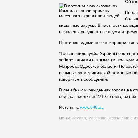
Об эт
По да
больн
кишечные вирусы. В частности калици
выявлены результаты с двумя и тремя
Противоэпидемические мероприятия 
"Госсанэпидслужба Украины сообщае
заболеваниями острыми кишечными ин
Матроска Одесской области. По состо
вспышки за медицинской помощью обра
говорится в сообщении.
В лечебных учреждениях города на ст
сейчас находится 221 человек, из них 
Источник:
www.048.ua
метки:
измаил
;
массовое отравление в и