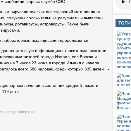
ом сообщили в пресс-службе СЭС.
нным вирусологических исследований материала от
ых, получены положительные результаты и выявлены
ТОП-
вирусы, ротавирусы, астровирусы. Также были
 вирусами.
и лабораторные исследования продолжаются.
т дополнительную информацию относительно вспышки
фекциями жителей города Измаил, сел Броска и
янию на 7 часов 23 июня в городе Измаил с начала
тилось всего 588 человек, среди которых 335 детей", -
ационарном лечении в состоянии средней тяжести
- 119 дети.
змаиле
;
ротавирусы