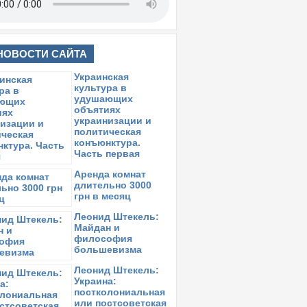
НОВОСТИ САЙТА
Украинская
культура в
удушающих
объятиях
украинизации и
политическая
конъюнктура.
Часть первая
Аренда комнат
длительно 3000
грн в месяц
Леонид Штекель:
Майдан и
философия
большевизма
Леонид Штекель:
Украина:
постколониальная
или постсоветская