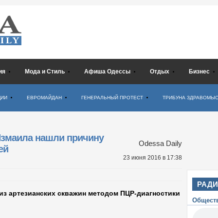
ия
Мода и Стиль
Афиша Одессы
Отдых
Бизнес
ЦИИ
ЕВРОМАЙДАН
ГЕНЕРАЛЬНЫЙ ПРОТЕСТ
ТРИБУНА ЗДРАВОМЫ
Измаила нашли причину
Odessa Daily
ей
23 июня 2016
в 17:38
РАД
из артезианских скважин методом ПЦР-диагностики
Общест