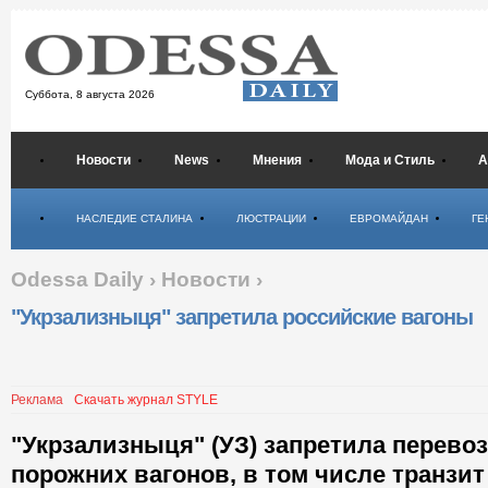
Суббота,
8 августа 2026
Новости
News
Мнения
Мода и Стиль
А
Психология
НАСЛЕДИЕ СТАЛИНА
ЛЮСТРАЦИИ
ЕВРОМАЙДАН
ГЕ
Odessa Daily
›
Новости
›
"Укрзализныця" запретила российские вагоны
Реклама
Скачать журнал STYLE
"Укрзализныця" (УЗ) запретила перевоз
порожних вагонов, в том числе транзит