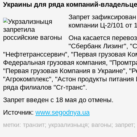
Украины для ряда компаний-владельце
Запрет зафиксирован
компании Ц-2/101 от 1
Она касается перевоз
"Сбербанк Лизинг", "С
"Нефтетранссервич", "Первая грузовая Ко
Федеральная грузовая компания, "Промтр
"Первая грузовая Компания в Украине", "Р
"Агрокомплекс", "Астон продукты питания
ряда филиалов "Сг-транс".
Запрет введен с 18 мая до отмены.
Источник:
www.segodnya.ua
метки:
транзит
;
укрзализныця
;
вагоны
;
запрет