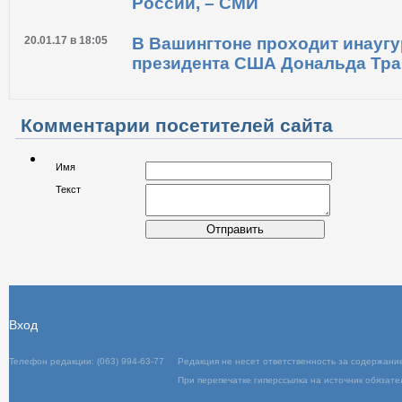
США
06.02.17 в 11:25
В мире подскочили цены на н
27.01.17 в 14:03
Трамп подготовил указ о сняти
России, – СМИ
20.01.17 в 18:05
В Вашингтоне проходит инаугу
президента США Дональда Тр
Комментарии посетителей сайта
Имя
Текст
Отправить