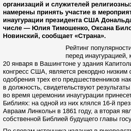
организаций и служителей религиозны
намерены принять участие в мероприя
инаугурации президента США Дональда
числе — Юлия Тимошенко, Оксана Бил
Новинский, сообщает «Страна».
Рейтинг популярност
перед инаугурацией, 
20 января в Вашингто
Капитолия, где засед
является рекордно ни
рейтингов одобрения 
предшественников на
в должность, свидетельствуют результаты
во время церемонии инаугурации принесет
Библиях: на одной из них клялся 16-й пр
Авраам Линкольн в 1861 году, а вторая яв