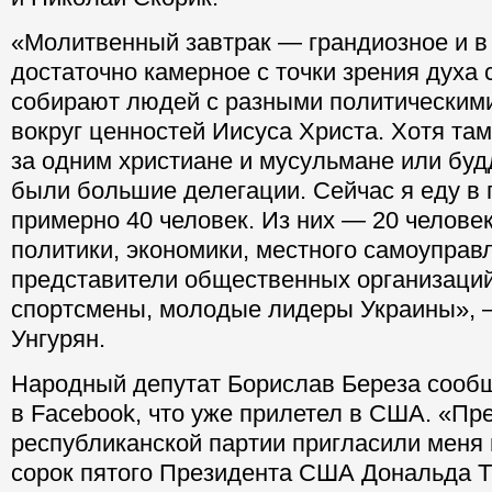
Сергей Левочкин, Вадим Новинский, Алек
и Николай Скорик.
«Молитвенный завтрак — грандиозное и в
достаточно камерное с точки зрения духа 
собирают людей с разными политическим
вокруг ценностей Иисуса Христа. Хотя там
за одним христиане и мусульмане или бу
были большие делегации. Сейчас я еду в г
примерно 40 человек. Из них — 20 челове
политики, экономики, местного самоуправ
представители общественных организаций
спортсмены, молодые лидеры Украины», 
Унгурян.
Народный депутат Борислав Береза сооб
в Facebook, что уже прилетел в США. «Пр