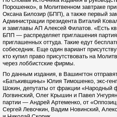
собственной Библией будущего главы госу
По словам источника издания в руководст
Порошенко», в Молитвенном завтраке при
Оксана Билозир (БПП), а также первый за
Администрации президента Виталий Кова
и замглавы АП Алексей Филатов. «Есть кво
БПП — распределяет приглашения партия,
приглашенных оттуда. Такие едут бесплат
собеседник. Еще один вариант присутств
кто купил право присутствовать на Молит
через лоббистские фирмы.
По данным издания, в Вашингтон отправя
«Батькивщины» Юлия Тимошенко, экс-ген
Шокин, депутаты от фракции «Народный ф
Логвинский, Олег Крышин и Павел Унгурян
партии — Андрей Артеменко, от «Оппозиц