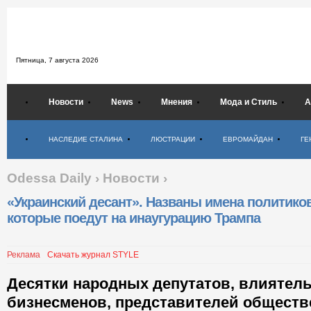
Пятница,
7 августа 2026
Новости
News
Мнения
Мода и Стиль
А
Психология
НАСЛЕДИЕ СТАЛИНА
ЛЮСТРАЦИИ
ЕВРОМАЙДАН
ГЕ
Odessa Daily
›
Новости
›
«Украинский десант». Названы имена политиков
которые поедут на инаугурацию Трампа
Реклама
Скачать журнал STYLE
Десятки народных депутатов, влиятел
бизнесменов, представителей общест