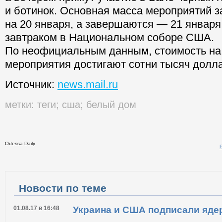
на Арлингтонском национальном мемориа
а вечером примут участие в Бале черных 
и ботинок. Основная масса мероприятий 
на 20 января, а завершаются — 21 январ
завтраком в Национальном соборе США.
По неофициальным данным, стоимость на
мероприятия достигают сотни тысяч долл
Источник:
news.mail.ru
метки:
теги
;
сша
;
белый дом
Odessa Daily
Распечатать