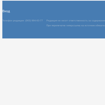
Вход
Телефон редакции: (063) 994-63-77
Редакц
При пер