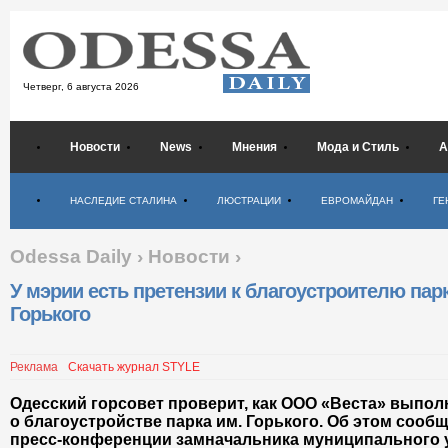
Четверг,
6 августа 2026
Новости
News
Мнения
Мода и Стиль
А
Психология
НАСЛЕДИЕ СТАЛИНА
ЛЮСТРАЦИИ
ЕВРОМАЙДАН
ГЕ
Odessa Daily
›
Новости
›
У мэрии есть претензии к благоустроителю пар
Горького
Реклама
Скачать журнал STYLE
Одесский горсовет проверит, как ООО «Веста» выпол
о благоустройстве парка им. Горького. Об этом сообщ
пресс-конференции замначальника муниципального 