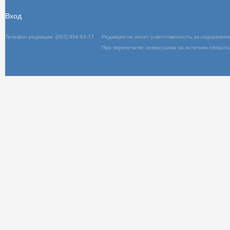
Вход
Телефон редакции: (063) 994-63-77
Редакц
При пер