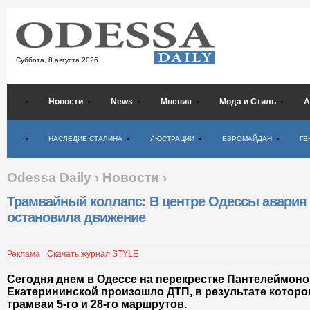
Суббота,
8 августа 2026
Новости
News
Мнения
Мода и Стиль
А
Психология
НАСЛЕДИЕ СТАЛИНА
ЛЮСТРАЦИИ
ЕВРОМАЙДАН
ГЕ
Odessa Daily
›
Новости
›
Трамвайный коллапс: В центре Одессы авария
остановила движение
Реклама
Скачать журнал STYLE
Сегодня днем в Одессе на перекрестке Пантелеймоно
Екатерининской произошло ДТП, в результате которо
трамваи 5-го и 28-го маршрутов.