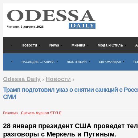
Четверг,
6 августа 2026
Новости
News
Мнения
Мода и Стиль
А
Психология
НАСЛЕДИЕ СТАЛИНА
ЛЮСТРАЦИИ
ЕВРОМАЙДАН
ГЕ
Odessa Daily
›
Новости
›
Трамп подготовил указ о снятии санкций с Росс
СМИ
Реклама
Скачать журнал STYLE
28 января президент США проведет т
разговоры с Меркель и Путиным.