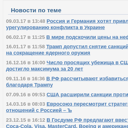
Новости по теме
09.03.17 в 13:48
Россия и Германия хотят прив
урегулированию конфликта в Украине
06.02.17 в 11:25
В мире подскочили цены на не
16.01.17 в 11:58
Трамп допустил снятие санкций
на сокращение ядерного оружия
16.12.16 в 16:00
Число просящих убежища в С
достигло максимума за 20 лет
09.11.16 в 16:36
В РФ рассчитывают избавиться
благодаря Трампу
07.09.16 в 09:53
США расширили санкции проти
14.03.16 в 08:03
Евросоюз пересмотрит страте
отношений с Россией – Ъ
23.12.15 в 16:12
В Госдуме РФ предлагают ввес