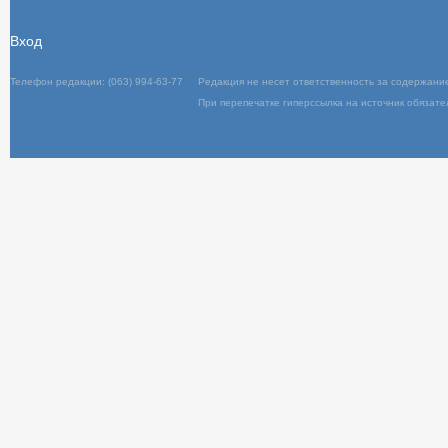
Вход
Телефон редакции: (063) 994-63-77
Редакц
При пер