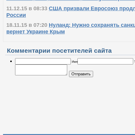
Coca-Cola, Visa, MasterCard, Boeing и америка
11.12.15 в 08:33
США призвали Евросоюз продл
России
18.11.15 в 07:20
Нуланд: Нужно сохранять санкц
вернет Украине Крым
Комментарии посетителей сайта
Имя
Отправить