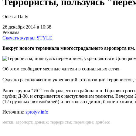
Террористы, пользуясь "пере
Odessa Daily
26 декабря 2014
в 10:38
Реклама
Скачать журнал STYLE
Вокруг нового терминала многострадального аэропорта им.
Об этом сообщают местные жители в социальных сетях.
Судя по расположению укреплений, это позиции террористов, т
Ранее группа "ИС" сообщала, что из района н.п. Горловка рос
гаубиц Д-30, и открывается с наступлением темноты. Вечером
(12 грузовых автомобилей) и несколько единиц бронетехники, в 
Источник:
sprotyv.info
метки:
аэропорт
;
донецк
;
террористы
;
перемирие
;
донбасс