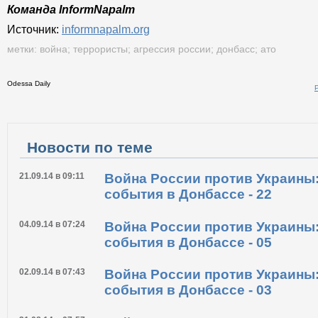
Команда InformNapalm
Источник:
informnapalm.org
метки:
война
;
террористы
;
агрессия россии
;
донбасс
;
ато
Odessa Daily
Распечатать
Новости по теме
21.09.14 в 09:11
Война России против Украины
события в Донбассе - 22
04.09.14 в 07:24
Война России против Украины
события в Донбассе - 05
02.09.14 в 07:43
Война России против Украины