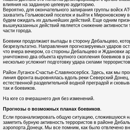
влияния на заданную целевую аудиторию.
Вероятно, для окончательного запирания группы войск А
захватить Гольмовский поселок и выйти к Мироновскому 
будем ожидать их дальнейших действий. Еще одним приз
вышеуказанных действий является снижение активности 
части города.
Боевики продолжают выпады в сторону Дебальцево, кото
безрезультатно. Направления прогнозируемых ударов ост
что вчера вечером, со стороны Дебальцево и Ждановки 
уничтожено два объекта крупного скопления боевиков в р
несколько усложнит подготовку удара силами террористо
Район Луганск-Счастье-Славяносербск. Здесь, как мы про
линия фронта выровнялась вдоль реки Северский Донец,
естественной разделительной водной преградой и сковыв
так и боевиков.
На юге со вчерашнего дня без изменений.
Прогнозы о возможных планах боевиков
.
Если проанализировать общую ситуацию, сложившуюся н
заметить бурную активность террористов в районе Дебаль
аэропорта Донецк. Мы все помним, как было отвлечено в