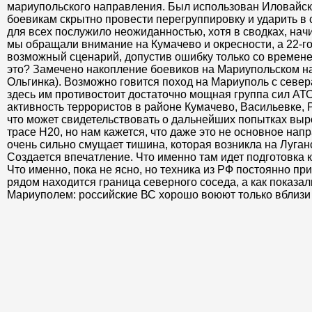
мариупольского направления. Был использован Иловайск
боевикам скрытно провести перегруппировку и ударить в 
для всех послужило неожиданностью, хотя в сводках, нач
мы обращали внимание на Кумачево и окресности, а 22-го
возможный сценарий, допустив ошибку только со времене
это? Замечено накопление боевиков на Мариупольском н
Ольгинка). Возможно говится поход на Мариуполь с север
здесь им противостоит достаточно мощная группа сил АТО
активность террористов в районе Кумачево, Васильевке, 
что может свидетельствовать о дальнейших попытках вы
трасе Н20, но нам кажется, что даже это не основное нап
очень сильно смущает тишина, которая возникла на Луга
Создается впечатление. Что именно там идет подготовка 
Что именно, пока не ясно, но техника из РФ постоянно при
рядом находится граница северного соседа, а как показа
Мариуполем: российские ВС хорошо воюют только вблизи 