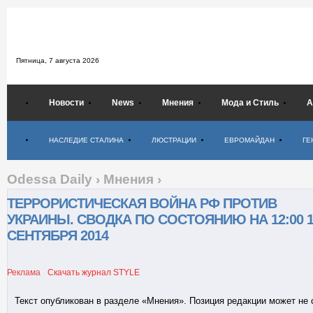
Пятница,
7 августа 2026
Новости
News
Мнения
Мода и Стиль
А
Психология
НАСЛЕДИЕ СТАЛИНА
ЛЮСТРАЦИИ
ЕВРОМАЙДАН
ГЕ
Odessa Daily
›
Мнения
›
ТЕРРОРИСТИЧЕСКАЯ ВОЙНА РФ ПРОТИВ
УКРАИНЫ. СВОДКА ПО СОСТОЯНИЮ НА 12:00 1
СЕНТЯБРЯ 2014
Реклама
Скачать журнал STYLE
Текст опубликован в разделе «Мнения». Позиция редакции может не