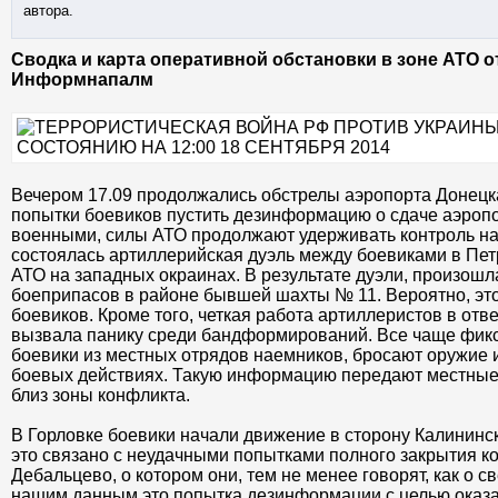
автора.
Сводка и карта оперативной обстановки в зоне АТО о
Информнапалм
Вечером 17.09 продолжались обстрелы аэропорта Донецка
попытки боевиков пустить дезинформацию о сдаче аэроп
военными, силы АТО продолжают удерживать контроль на
состоялась артиллерийская дуэль между боевиками в Пет
АТО на западных окраинах. В результате дуэли, произошл
боеприпасов в районе бывшей шахты № 11. Вероятно, эт
боевиков. Кроме того, четкая работа артиллеристов в отв
вызвала панику среди бандформирований. Все чаще фикс
боевики из местных отрядов наемников, бросают оружие 
боевых действиях. Такую информацию передают местные
близ зоны конфликта.
В Горловке боевики начали движение в сторону Калининс
это связано с неудачными попытками полного закрытия ко
Дебальцево, о котором они, тем не менее говорят, как о
нашим данным это попытка дезинформации с целью оказа