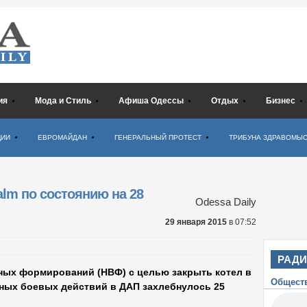
ия
Мода и Стиль
Афиша Одессы
Отдых
Бизнес
ЦИИ
ЕВРОМАЙДАН
ГЕНЕРАЛЬНЫЙ ПРОТЕСТ
ТРИБУНА ЗДРАВОМЫ
lm по состоянию на 28
Odessa Daily
29 января 2015
в 07:52
РАД
ных формирований (НВФ) с целью закрыть котел в
Общест
ных боевых действий в ДАП захлебнулось 25