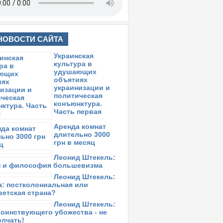
НОВОСТИ САЙТА
Украинская
культура в
удушающих
объятиях
украинизации и
политическая
конъюнктура.
Часть первая
Аренда комнат
длительно 3000
грн в месяц
Леонид Штекель:
 и философия большевизма
Леонид Штекель:
а: постколониальная или
ветская страна?
Леонид Штекель:
воинствующего убожества - не
олчать!