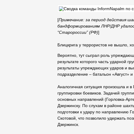
[
Примечание: за период действия ш
бандформированиям ЛНР/ДНР удалос
“Старороссии” (РФ)
]
Блицкрига у террористов не вышло, х
Вероятно, тут сыграл роль упреждающ
результате которого часть ударной г
результаты упреждающих ударов и вын
подразделение – батальон «Август» и 
Аналогичная ситуация произошла и в 
группировки боевиков. Задачей групп
основных направлений (Горловка-Арте
Дзержинску. По слухам в районе шахт
подготовки к удару по направлению Г
Скотовой, что позволило удержать по
Дзержинск.