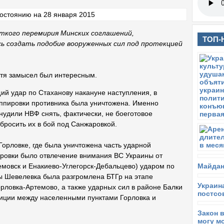
аткого перемирия Минских соглашений,
ТОП-
ь создать подобие вооруженных сил под протекцией
отя замысел был интересным.
ий удар по Стаханову накануне наступления, в
руппировки противника была уничтожена. Именно
удили НВФ снять, фактически, не боеготовое
бросить их в бой под Санжаровкой.
Горловке, где была уничтожена часть ударной
ировки было отвлечение внимания ВС Украины от
Майдан
мовск и Енакиево-Углегорск-Дебальцево) ударом по
ы Шевелевка была разгромлена БТГр на этапе
Украин
орловка-Артемово, а также ударных сил в районе Балки
постсо
зиции между населенными пунктами Горловка и
Закон 
могу м