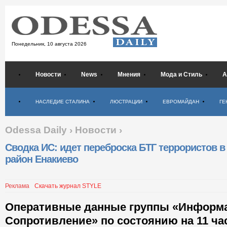
Понедельник,
10 августа 2026
Новости
News
Мнения
Мода и Стиль
А
Психология
НАСЛЕДИЕ СТАЛИНА
ЛЮСТРАЦИИ
ЕВРОМАЙДАН
ГЕ
Odessa Daily
›
Новости
›
Сводка ИС: идет переброска БТГ террористов в
район Енакиево
Реклама
Скачать журнал STYLE
Оперативные данные группы «Информ
Сопротивление» по состоянию на 11 ча