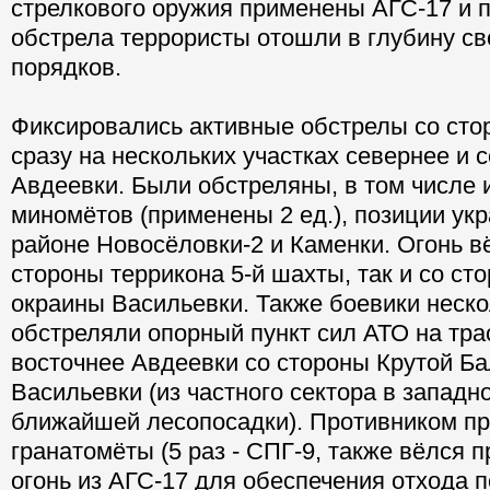
стрелкового оружия применены АГС-17 и 
обстрела террористы отошли в глубину с
порядков.
Фиксировались активные обстрелы со сто
сразу на нескольких участках севернее и 
Авдеевки. Были обстреляны, в том числе 
миномётов (применены 2 ед.), позиции укр
районе Новосёловки-2 и Каменки. Огонь вё
стороны террикона 5-й шахты, так и со ст
окраины Васильевки. Также боевики неско
обстреляли опорный пункт сил АТО на тра
восточнее Авдеевки со стороны Крутой Ба
Васильевки (из частного сектора в западн
ближайшей лесопосадки). Противником п
гранатомёты (5 раз - СПГ-9, также вёлся
огонь из АГС-17 для обеспечения отхода 