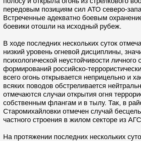
полосу и открыла огонь из стрелкового во
передовым позициям сил АТО северо-зап
Встреченные адекватно боевым охранени
боевики отошли на исходный рубеж.
В ходе последних нескольких суток отмеч
низкий уровень огневой дисциплины, знач
психологической неустойчивости личного 
формирований российско-террористически
всего огонь открывается неприцельно и ха
всяких поводов обстреливается нейтральн
отмечаются случаи открытия огня террори
собственным флангам и в тылу. Так, в рай
Старомихайловки отмечен случай бесцель
частного строения в жилом секторе из АГС
На протяжении последних нескольких суто