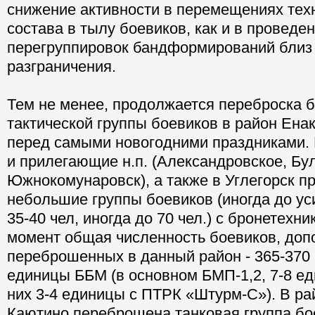
снижение активности в перемещениях техн
состава в тылу боевиков, как и в проведе
перегруппировок бандформирований близ
разграничения.
Тем не менее, продолжается переброска 
тактической группы боевиков в район Енак
перед самыми новогодними праздниками. 
и прилегающие н.п. (Александровское, Бу
Южнокомунаровск), а также в Углегорск 
небольшие группы боевиков (иногда до ус
35-40 чел, иногда до 70 чел.) с бронетехн
момент общая численность боевиков, доп
переброшенных в данный район - 365-370 ч
единицы ББМ (в основном БМП-1,2, 7-8 ед
них 3-4 единицы с ПТРК «Штурм-С»). В ра
Каютино переброшена танковая группа бо