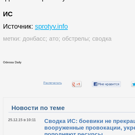
ИС
Источник:
sprotyv.info
метки:
донбасс
;
ато
;
обстрелы
;
сводка
Odessa Daily
Распечатать
Новости по теме
25.12.15 в 10:11
Сводка ИС: боевики не прекр
вооруженные провокации, укр
пополняют ресурсы