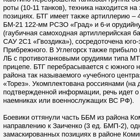
роты (10-11 танков), техника находится н
позициях. БТГ имеет также артиллерию – 4
БМ-21 122-мм РСЗО «Град» и 6-и орудий
(гаубичная самоходная артиллерийская ба
САУ 2С1 «Гвоздика»), сосредоточена юго
Прибрежного. В Углегорск также прибыло 
ЛБ с противотанковыми орудиями типа МТ
прицепе. БТГ перебрасывается с южного н
района так называемого «учебного центра
«Торез». Укомплектована россиянами (на 
подтвержденной информации, речь идет о
наемниках или военнослужащих ВС РФ).
Боевики оттянули часть ББМ из района Ко
направлению к Заиченко (3 ед. БМП-2), од
замаскированных позициях в районе Коми