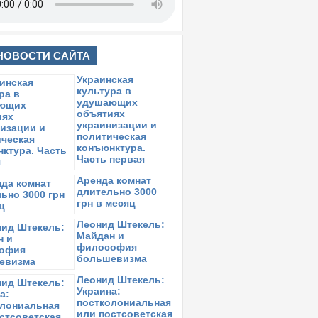
НОВОСТИ САЙТА
Украинская
культура в
удушающих
объятиях
украинизации и
политическая
конъюнктура.
Часть первая
Аренда комнат
длительно 3000
грн в месяц
Леонид Штекель:
Майдан и
философия
большевизма
Леонид Штекель:
Украина:
постколониальная
или постсоветская