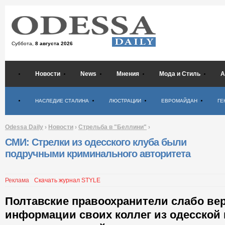
Суббота,
8 августа 2026
Новости
News
Мнения
Мода и Стиль
А
Психология
НАСЛЕДИЕ СТАЛИНА
ЛЮСТРАЦИИ
ЕВРОМАЙДАН
ГЕ
Odessa Daily
›
Новости
›
Стрельба в "Беллини"
›
СМИ: Стрелки из одесского клуба были
подручными криминального авторитета
Реклама
Скачать журнал STYLE
Полтавские правоохранители слабо вер
информации своих коллег из одесской