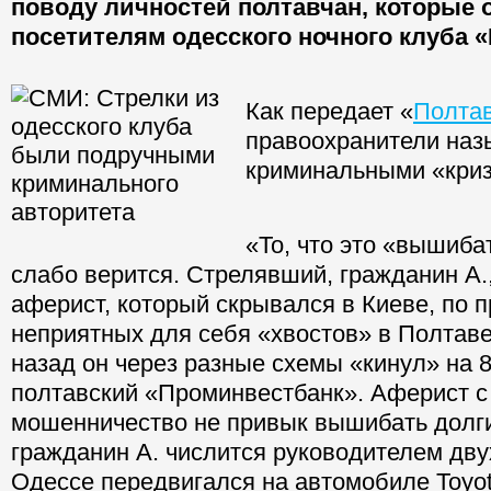
поводу личностей полтавчан, которые 
посетителям одесского ночного клуба 
Как передает «
Полта
правоохранители наз
криминальными «кри
«То, что это «вышиб
слабо верится. Стрелявший, гражданин А., 
аферист, который скрывался в Киеве, по 
неприятных для себя «хвостов» в Полтаве
назад он через разные схемы «кинул» на 8
полтавский «Проминвестбанк». Аферист с
мошенничество не привык вышибать долги
гражданин А. числится руководителем дв
Одессе передвигался на автомобиле Toyot