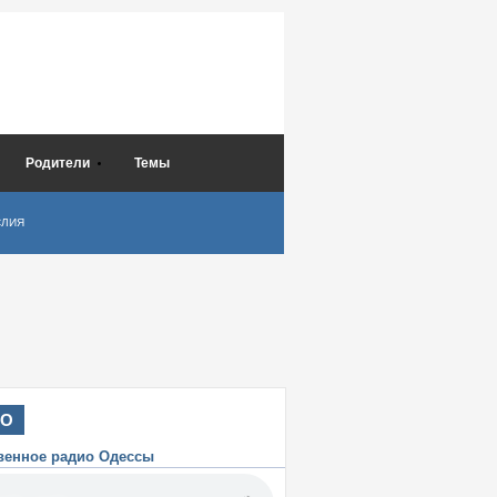
Родители
Темы
СЛИЯ
ИО
венное радио Одессы