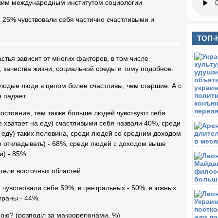
ким международным институтом социологии
, 25% чувствовали себя частично счастливыми и
ТОП-
тья зависит от многих факторов, в том числе
 качества жизни, социальной среды и тому подобное.
лодые люди в целом более счастливы, чем старшие. А с
я падает.
состояния, тем также больше людей чувствуют себя
 хватает на еду) счастливыми себя назвали 40%, среди
 еду) таких половина, среди людей со средним доходом
го откладывать) - 68%, среди людей с доходом выше
и) - 85%.
тели восточных областей.
 чувствовали себя 59%, в центральных - 50%, в южных
страны - 44%.
ю? (розподіл за макрорегіонами, %)