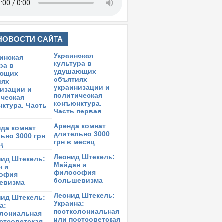
НОВОСТИ САЙТА
Украинская
культура в
удушающих
объятиях
украинизации и
политическая
конъюнктура.
Часть первая
Аренда комнат
длительно 3000
грн в месяц
Леонид Штекель:
Майдан и
философия
большевизма
Леонид Штекель:
Украина:
постколониальная
или постсоветская