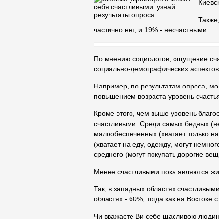
Киевс
Также
частично нет, и 19% - несчастными.
По мнению социологов, ощущение счас
социально-демографических аспектов,
Например, по результатам опроса, мо
повышением возраста уровень счасть
Кроме этого, чем выше уровень благо
счастливыми. Среди самых бедных (не
малообеспеченных (хватает только на
(хватает на еду, одежду, могут немно
среднего (могут покупать дорогие вещ
Менее счастливыми пока являются жи
Так, в западных областях счастливыми
областях - 60%, тогда как на Востоке 
Чи вважаєте Ви себе щасливою людино